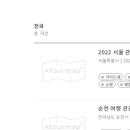
전국
총 74건
2022 서울
서울특별시
|
20
# 가이드북
# 쇼핑
# 체
순천 여행 
전라남도
순천시