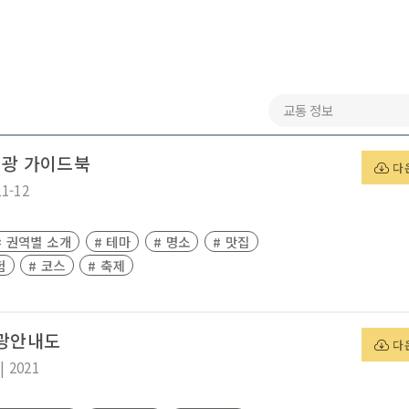
 관광 가이드북
다
21-12
# 권역별 소개
# 테마
# 명소
# 맛집
험
# 코스
# 축제
관광안내도
다
|
2021