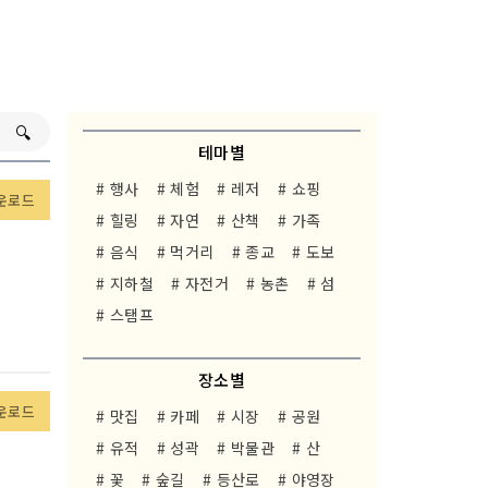
🔍︎
테마별
# 행사
# 체험
# 레저
# 쇼핑
운로드
# 힐링
# 자연
# 산책
# 가족
# 음식
# 먹거리
# 종교
# 도보
# 지하철
# 자전거
# 농촌
# 섬
# 스탬프
장소별
운로드
# 맛집
# 카페
# 시장
# 공원
# 유적
# 성곽
# 박물관
# 산
# 꽃
# 숲길
# 등산로
# 야영장