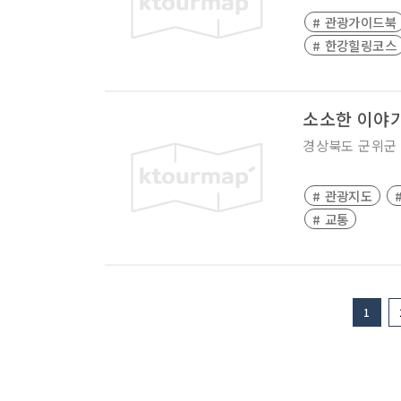
# 관광가이드북
# 한강힐링코스
소소한 이야
경상북도
군위군
# 관광지도
# 교통
1