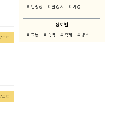
# 캠핑장
# 촬영지
# 야경
정보별
# 교통
# 숙박
# 축제
# 명소
운로드
운로드