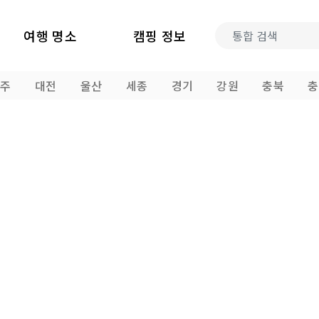
여행 명소
캠핑 정보
광주
대전
울산
세종
경기
강원
충북
충