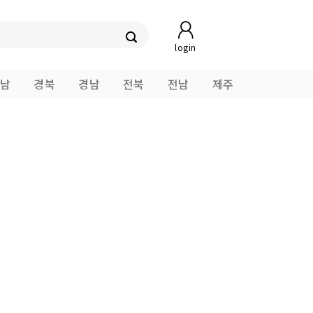
login
남
경북
경남
전북
전남
제주