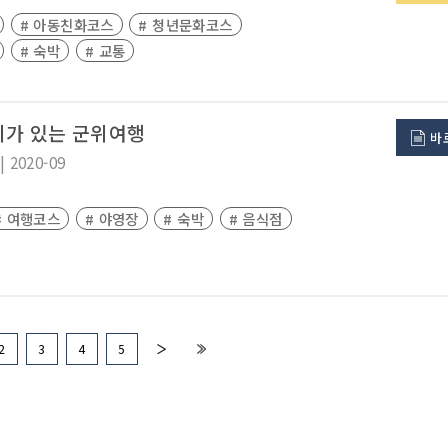
# 아동친화코스
# 청년문화코스
# 숙박
# 교통
기가 있는 군위여행
바
|
2020-09
# 여행코스
# 야영장
# 숙박
# 음식점
2
3
4
5