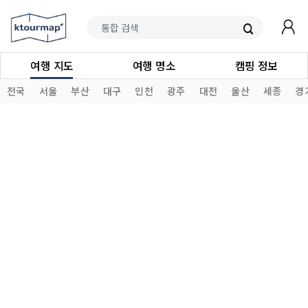
여행 지도
여행 명소
캠핑 정보
전국
서울
부산
대구
인천
광주
대전
울산
세종
경