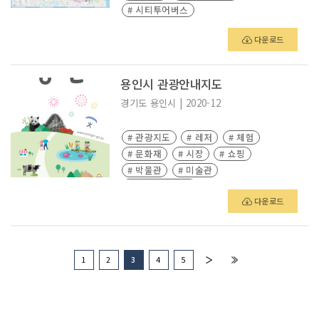
# 시티투어버스
다운로드
용인시 관광안내지도
경기도
용인시
|
2020-12
# 관광지도
# 레저
# 체험
# 문화재
# 시장
# 쇼핑
# 박물관
# 미술관
# 청년 김대건길
다운로드
1
2
3
4
5