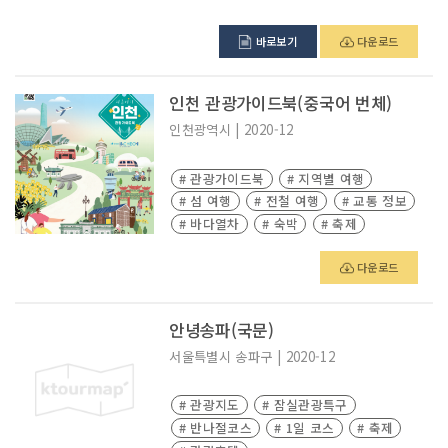
바로보기
다운로드
인천 관광가이드북(중국어 번체)
인천광역시
|
2020-12
# 관광가이드북
# 지역별 여행
# 섬 여행
# 전철 여행
# 교통 정보
# 바다열차
# 숙박
# 축제
# 관광지도
다운로드
안녕송파(국문)
서울특별시
송파구
|
2020-12
# 관광지도
# 잠실관광특구
# 반나절코스
# 1일 코스
# 축제