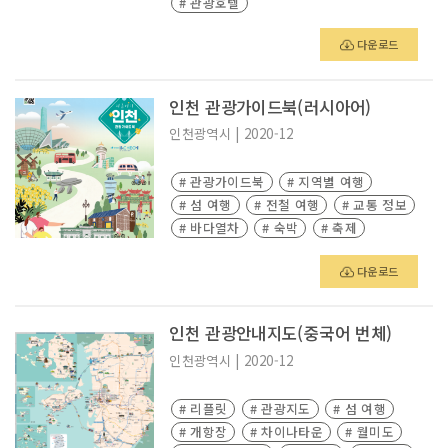
# 관광호텔
다운로드
인천 관광가이드북(러시아어)
인천광역시
|
2020-12
# 관광가이드북
# 지역별 여행
# 섬 여행
# 전철 여행
# 교통 정보
# 바다열차
# 숙박
# 축제
# 관광지도
다운로드
인천 관광안내지도(중국어 번체)
인천광역시
|
2020-12
# 리플릿
# 관광지도
# 섬 여행
# 개항장
# 차이나타운
# 월미도