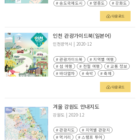
# 송도국제도시
# 영종도
# 강화도
다운로드
인천 관광가이드북(일본어)
인천광역시
|
2020-12
# 관광가이드북
# 지역별 여행
# 섬 여행
# 전철 여행
# 교통 정보
# 바다열차
# 숙박
# 축제
# 관광지도
다운로드
겨울 강원도 안내지도
강원도
|
2020-12
# 관광지도
# 지역별 관광지
# 먹거리
# 스탬프 투어