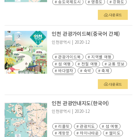
# 송도국제도시
# 영종도
# 강화도
다운로드
인천 관광가이드북(중국어 간체)
인천광역시
|
2020-12
# 관광가이드북
# 지역별 여행
# 섬 여행
# 전철 여행
# 교통 정보
# 바다열차
# 숙박
# 축제
# 관광지도
다운로드
인천 관광안내지도(한국어)
인천광역시
|
2020-12
# 리플릿
# 관광지도
# 섬 여행
# 개항장
# 차이나타운
# 월미도