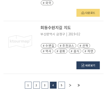
# 국악
다운로드
회동수원지길 지도
부산광역시
금정구
|
2019-02
# 수변길
# 추천코스
# 산책
# 역사
# 문화
# 음식
# 자연
바로보기
1
2
3
4
5