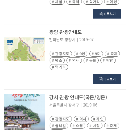
# 체험
# 축제
# 먹거리
# 야경
바로보기
광양 관광안내도
전라남도
광양시
|
2019-07
# 관광지도
# 9경
# 9미
# 축제
# 명소
# 역사
# 문화
# 탐방
# 먹거리
바로보기
강서 관광 안내도(국문/영문)
서울특별시
강서구
|
2019-06
# 관광지도
# 역사
# 자연
# 둘레길
# 쇼핑
# 시장
# 축제