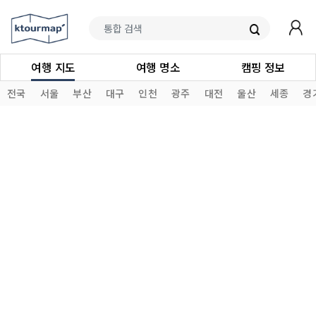
여행 지도
여행 명소
캠핑 정보
전국
서울
부산
대구
인천
광주
대전
울산
세종
경