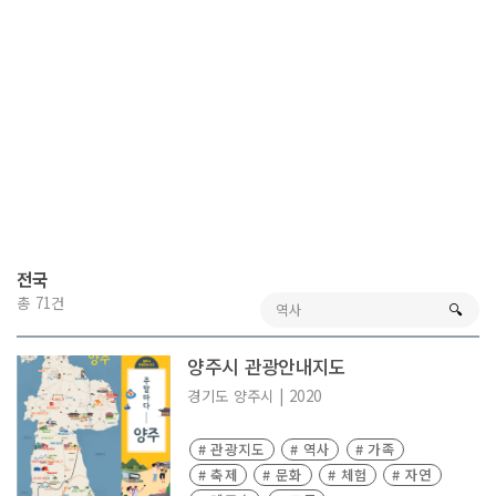
전국
총 71건
🔍︎
양주시 관광안내지도
경기도
양주시
|
2020
# 관광지도
# 역사
# 가족
# 축제
# 문화
# 체험
# 자연