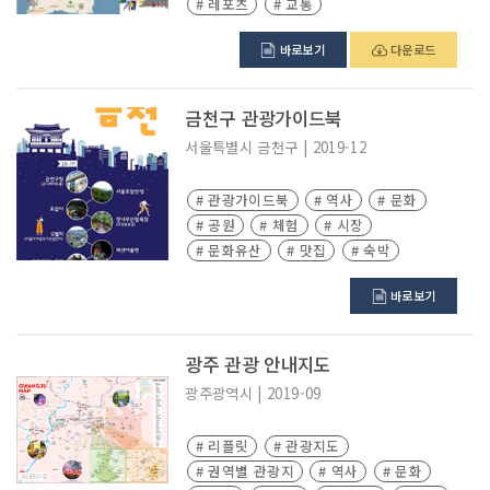
# 레포츠
# 교통
바로보기
다운로드
금천구 관광가이드북
서울특별시
금천구
|
2019-12
# 관광가이드북
# 역사
# 문화
# 공원
# 체험
# 시장
# 문화유산
# 맛집
# 숙박
바로보기
광주 관광 안내지도
광주광역시
|
2019-09
# 리플릿
# 관광지도
# 권역별 관광지
# 역사
# 문화