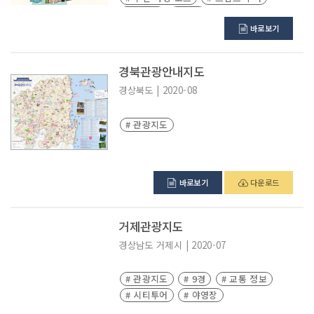
# 음식점
# 숙박
바로보기
경북관광안내지도
경상북도
|
2020-08
# 관광지도
바로보기
다운로드
거제관광지도
경상남도
거제시
|
2020-07
# 관광지도
# 9경
# 교통 정보
# 시티투어
# 야영장