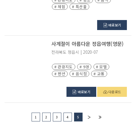
# 체험
# 특산물
바로보기
사계절이 아름다운 정읍여행(영문)
전라북도
정읍시
|
2020-07
# 관광지도
# 9경
# 모텔
# 펜션
# 음식점
# 교통
바로보기
다운로드
1
2
3
4
5