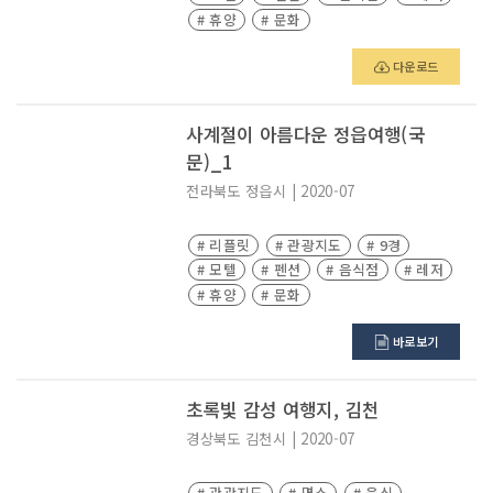
# 휴양
# 문화
다운로드
사계절이 아름다운 정읍여행(국
문)_1
전라북도
정읍시
|
2020-07
# 리플릿
# 관광지도
# 9경
# 모텔
# 펜션
# 음식점
# 레저
# 휴양
# 문화
바로보기
초록빛 감성 여행지, 김천
경상북도
김천시
|
2020-07
# 관광지도
# 명소
# 음식