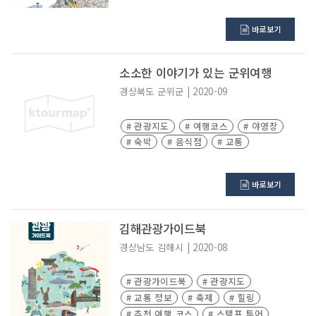
바로보기
소소한 이야기가 있는 군위여행
경상북도
군위군
|
2020-09
# 관광지도
# 여행코스
# 야영장
# 숙박
# 음식점
# 교통
바로보기
김해관광가이드북
경상남도
김해시
|
2020-08
# 관광가이드북
# 관광지도
# 교통 정보
# 축제
# 힐링
# 추천 여행 코스
# 스탬프 투어