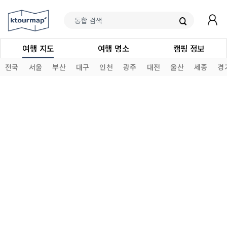
여행 지도
여행 명소
캠핑 정보
전국
서울
부산
대구
인천
광주
대전
울산
세종
경