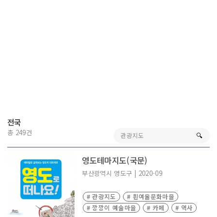
전국
총 249건
🔍︎
영도테마지도(국문)
부산광역시
영도구
|
2020-09
# 관광지도
# 흰여울문화마을
# 깡깡이 예술마을
# 카페
# 역사