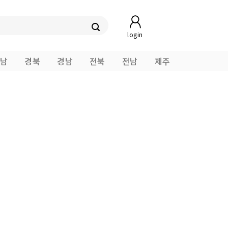
login
남
경북
경남
전북
전남
제주