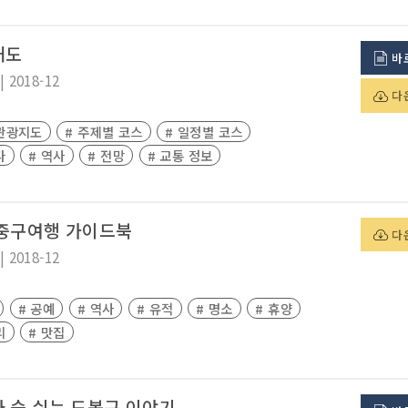
내도
바
|
2018-12
다
 관광지도
# 주제별 코스
# 일정별 코스
다
# 역사
# 전망
# 교통 정보
 중구여행 가이드북
다
|
2018-12
# 공예
# 역사
# 유적
# 명소
# 휴양
리
# 맛집
 숨 쉬는 도봉구 이야기