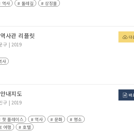
# 역사
# 둘레길
# 상징물
역사관 리플릿
다
문구
|
2019
역사
광안내지도
바
진구
|
2019
# 핫 플레이스
# 역사
# 문화
# 명소
보 여행
# 호텔