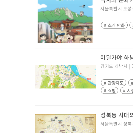
서울특별시
도봉
# 소개 만화
어딜가야 하남
경기도
하남시
|
# 관광지도
# 쇼핑
# 시
성북동 시대의
서울특별시
성북