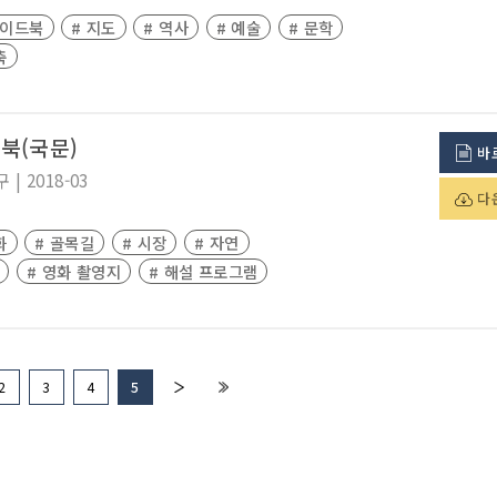
가이드북
# 지도
# 역사
# 예술
# 문학
축
북(국문)
바
구
|
2018-03
다
화
# 골목길
# 시장
# 자연
# 영화 촬영지
# 해설 프로그램
2
3
4
5