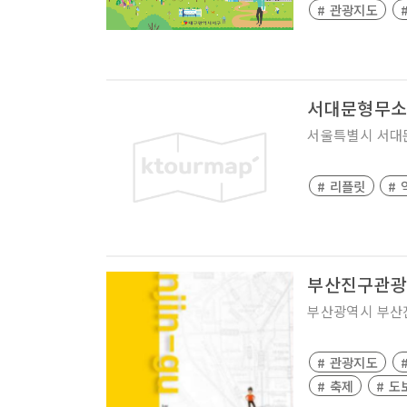
# 관광지도
서대문형무소
서울특별시
서대
# 리플릿
# 
부산진구관
부산광역시
부산
# 관광지도
# 축제
# 도