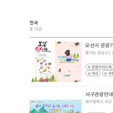
전국
총 71건
오산시 관광
경기도
오산시
|
# 관광가이드북
# 역사
# 가
서구관광안내
대구광역시
서구