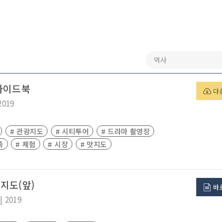
가이드북
다
2019
# 관광지도
# 시티투어
# 드라마 촬영장
족
# 체험
# 시장
# 맛지도
지도(앞)
바
|
2019