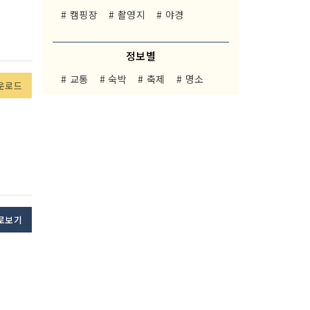
# 캠핑장
# 촬영지
# 야경
정보별
# 교통
# 숙박
# 축제
# 명소
운로드
로보기