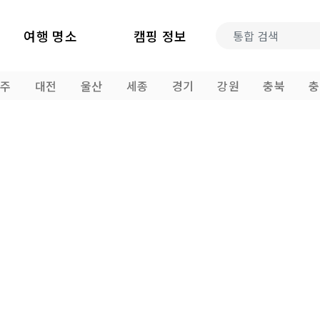
여행 명소
캠핑 정보
광주
대전
울산
세종
경기
강원
충북
충