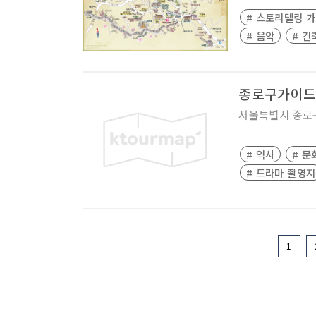
# 스토리텔링 
# 음악
# 건
종로구가이드
서울특별시
종로
# 역사
# 문
# 드라마 촬영지
1