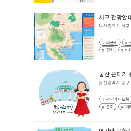
서구 관광안
부산광역시
서구
# 리플릿
#
# 힐링
# 바
울산 큰애기
울산광역시
중구
# 관광가이드북
# 문화
# 거
역사와 문화가