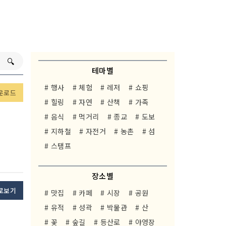
🔍︎
테마별
# 행사
# 체험
# 레저
# 쇼핑
운로드
# 힐링
# 자연
# 산책
# 가족
# 음식
# 먹거리
# 종교
# 도보
# 지하철
# 자전거
# 농촌
# 섬
# 스탬프
장소별
로보기
# 맛집
# 카페
# 시장
# 공원
# 유적
# 성곽
# 박물관
# 산
# 꽃
# 숲길
# 등산로
# 야영장