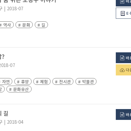
바
구
|
2018-07
E-
# 역사
# 문화
# 길
?
바
2018-07
다
# 자연
# 휴양
# 체험
# 전시관
# 박물관
장
# 문화유산
 길
바
구
|
2018-04