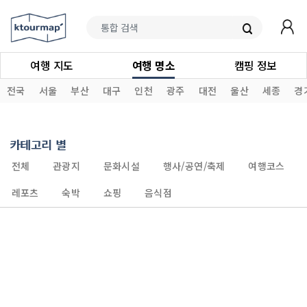
여행 지도
여행 명소
캠핑 정보
전국
서울
부산
대구
인천
광주
대전
울산
세종
경
카테고리 별
전체
관광지
문화시설
행사/공연/축제
여행코스
레포츠
숙박
쇼핑
음식점