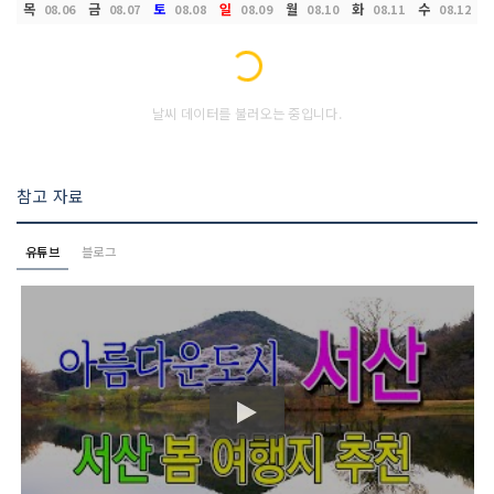
목
금
토
일
월
화
수
08.06
08.07
08.08
08.09
08.10
08.11
08.12
Loading...
날씨 데이터를 불러오는 중입니다.
참고 자료
유튜브
블로그