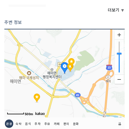
<<코스 설명>>
해미읍성 안에 있는 수령 약 300년으로
더보기 🔽
추정되는 회화나무로, 충청남도 기념물
제172호로 지정되었다. 이 나무 뒤에는
주변 정보
천주교 신자를 가두어두었던 감옥이 있었
는데, 1790~1880년 사이 이곳 옥사에
수감된 천주교 신자들을 이 나무의 동쪽
으로 뻗어 있던 가지에 매달아 고문하였
다고 한다. 동쪽 가지는 1940년대에, 가
운데 줄기는 1969년 6월 26일에 폭풍으
로 부러졌으나 여러 차례 외과 수술을 시
행하고 토양을 개량하여 보호, 관리하고
있다.
2 코스 : 간월암(서산)
500m
⇊
관광
숙박
음식
주차
주유
카페
편의
문화