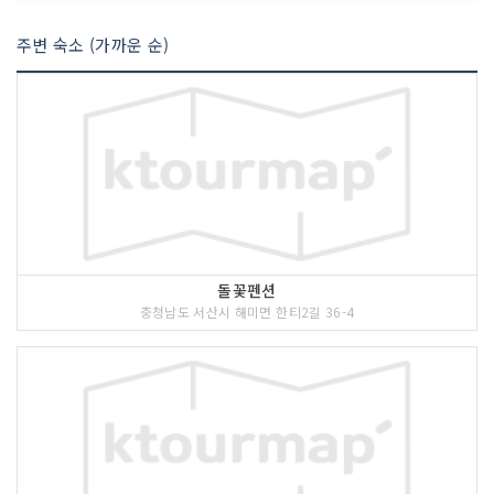
주변 숙소 (가까운 순)
<<코스 설명>>
간월암은 부석면 간월도리에 위치한 작은
암자로 조선 초 무학대사가 창건하였으며
송만공 대사가 중건하였다고 전해진다.
다른 암자와는 달리 간조시에는 육지와
연결되고 만조시는 섬이 되는 신비로운
암자로 만조시에는 물 위에 떠 있는 암자
돌꽃펜션
처럼 느껴진다. 주위 자연경관과 옛 선조
충청남도 서산시 해미면 한티2길 36-4
들의 숨결을 함께 느낄 수 있는 고찰이 어
우러져 관광객의 발길이 줄을 잇고 있다.
또한, 간월도에서 생산되는 굴의 풍년을
기원하는 굴부르기군왕제가 매년 정월 보
름날 만조시에 간월도리 어리굴젓 기념탑
앞에 서 있는데, 이 행사는 부정한 행동을
하지 않은 청결한 아낙네들이 소복(흰옷)
을 입고 마을 입구에서 춤을 추며 출발하