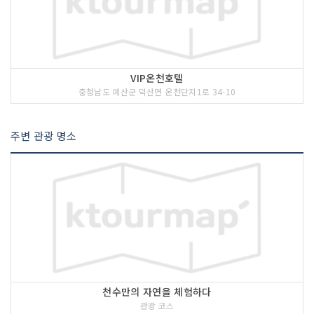
<<코스 설명>>
서산A지구 방조제 중앙에 위치하여 남쪽
으로는 약 30km 길게 펼쳐진 천수만이
있고, 북동쪽으로는 간월호가 있어 바다
와 육지와 호수가 잘 어우러진 간월도. 간
월도 해변 광장에는 우리나라에서 최초로
건립된 음식물 기념탑인 '어리굴젓 기념
VIP온천호텔
탑'이 있다. 무학대사가 창건하고, 그 이
충청남도 예산군 덕산면 온천단지1로 34-10
후 송만공 대사가 간월임이라는 암자를
중건하였는데, 간월도는 그 암자의 이름
주변 관광 명소
에서 유래한다고 한다. 간월암은 작은 돌
섬에 있어 하루에 2번 간조 때면 걸어서
갈 수 있다.
천수만의 자연을 체험하다
관광 코스