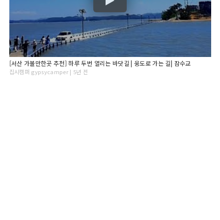
[서산 가볼만한곳 추천] 하루 두번 열리는 바닷길 | 웅도로 가는 길| 잠수교
집시캠퍼 gypsycamper | 5년 전