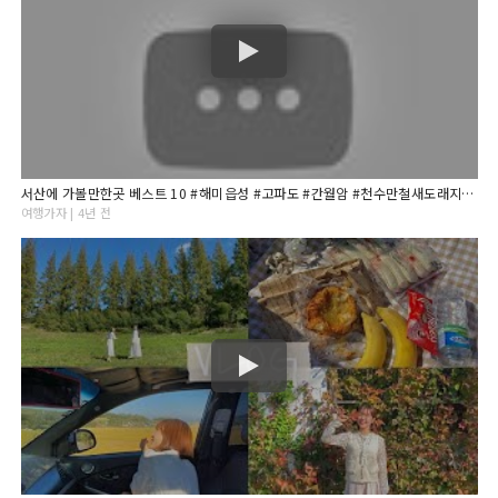
서산에 가볼만한곳 베스트 10 #해미읍성 #고파도 #간월암 #천수만철새도래지 #서산한우목장 #천리포수목원
여행가자 | 4년 전