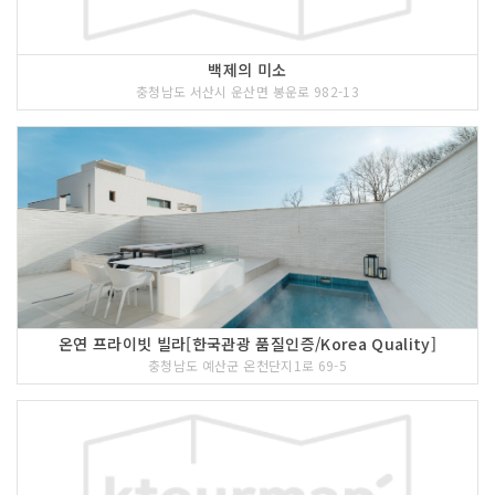
여 굴탑 앞에 도착하면 제물을 차려 놓고
굴 풍년 기원제를 지내며 채취한 굴은 관
광객에게 시식도 시켜준다.
백제의 미소
충청남도 서산시 운산면 봉운로 982-13
3 코스 : 간월도마을[해양수산부 선정 아름다운 어촌]
온연 프라이빗 빌라[한국관광 품질인증/Korea Quality]
충청남도 예산군 온천단지1로 69-5