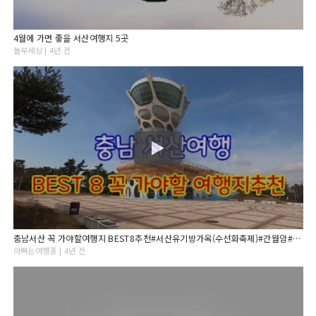
4월에 가면 좋을 서산여행지 5곳
놀부세상 | 4년 전
충남서산 꼭 가야할여행지 BEST8추천#서산유기방가옥(수선화축제)#간월암#개심사#버드랜드#해미읍성#부석사#서산마애삼존불#서산보원사지#서산맛집#서산가볼만한곳
아빠는여행중 | 4년 전