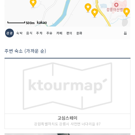
500m
⇊
관광
숙박
음식
주차
주유
카페
편의
문화
<<코스 설명>>
'오죽헌'은 조선시대의 대학자 율곡 이이
주변 숙소 (가까운 순)
와 관련하여 유명해진 강릉 지역의 대표
적인 유적지이다. 오죽헌은 조선 초기의
건축물로, 건축사적인 면에서 중요성을
인정받아 1963년 보물 제165호로 지정
됐다. 이 곳 몽룡실(夢龍室)에서 율곡 이
이(李珥)가 태어났다고 한다.
3 코스 : 정감이마을
고심스테이
강원특별자치도 강릉시 사천면 너다리길 87