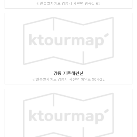
강원특별자치도 강릉시 사천면 방동길 61
<<코스 설명>>
정동진에서 해수욕할 수 있는 곳은 세 곳
이 있는데, 정동진역앞의 바다와 모래시
강릉 지중해펜션
계 공원 앞의 바다, 그리고 정동진 방파제
강원특별자치도 강릉시 사천면 해안로 904-22
가 있는 바다이다. 넓고 이용하기 쉬운 곳
은 정동진역앞의 해변과 모래시계공원 앞
의 바다이다. 모래시계 공원이 낮과 밤을
밝혀주며 남으로는 조각(해돋이)공원과
헌화로가 있는 관광명소이다.
5 코스 : 모래시계공원