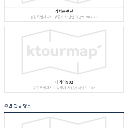
리치문펜션
강원특별자치도 강릉시 사천면 해안로 904-22
<<코스 설명>>
모래시계공원은 동해 바다와 산, 정동진
2리 마을을 배경으로 아담하게 꾸며져 있
다. 한가운데에는 모래시계가 있고, 그 주
페리아902
위에는 소나무가 있다. 그리고 바다 쪽으
강원특별자치도 강릉시 사천면 해안로 902
로는 벤치가 자리잡고 있다. 모래시계공
원 바로 앞은 정동진해수욕장과 이어져
있다.
주변 관광 명소
모래시계는 해시계나 물시계처럼 현재시
각을 알려주는 시계는 아니고, 중력에 의
해 떨어지는 모래의 부피에 의해 시간의
경과를 재는 장치다.