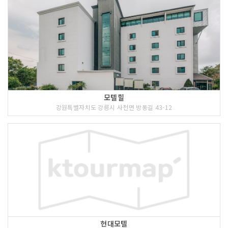
<<코스 설명>>
정감이마을은 강릉시 강동면에 위치한 모
모텔힐
전1리, 상시동2리, 언별1,2리 네 개의 마
강원특별자치도 강릉시 사천면 방동길 43-12
을에 513가구가 사는 마을이다. 감이 맛
있기로 유명한 곳이기도 하다. 싱싱한 감
을 씨가 여물기 전에 따서 갈아서 면포에
거른 후 최소 세 번 이상 빨고 널기를 반
복하는 감물 들이기 체험과 초충도 LED
등 만들기 체험 등 다양한 체험이 있다.
4 코스 : 정동진
현대모텔