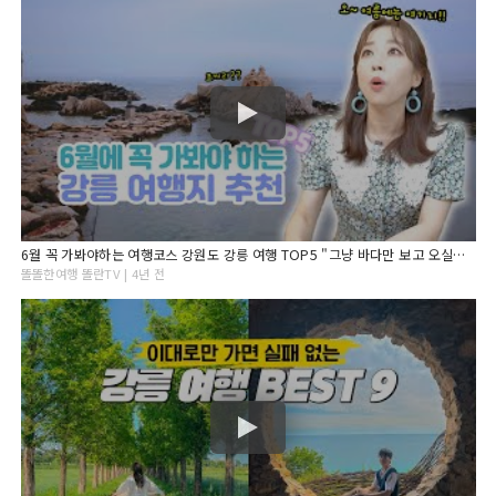
6월 꼭 가봐야하는 여행코스 강원도 강릉 여행 TOP5 "그냥 바다만 보고 오실껀가요? 강릉 여행추천"
똘똘한여행 똘란TV | 4년 전