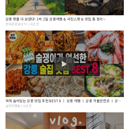
강릉 핫플 다 모았다! 1박 2일 강릉여행 & 사진스팟 & 맛집 총 정리✨
한국관광공사TV | 4년 전
꼭꼭 숨어있는 강릉 맛집 추천 BEST 8 ㅣ 강릉 여행 ㅣ 강릉 가볼만한곳 ㅣ 강릉 1박2일 코스 ㅣ 강원도 여행
술맛여행놈 | 4년 전