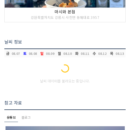
마시와 본점
강원특별자치도 강릉시 사천면 동해대로 3957
날씨 정보
금
토
일
월
화
수
목
08.07
08.08
08.09
08.10
08.11
08.12
08.13
Loading...
날씨 데이터를 불러오는 중입니다.
참고 자료
유튜브
블로그