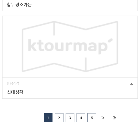
참누렁소가든
# 음식점
➜
신대성각
1
2
3
4
5