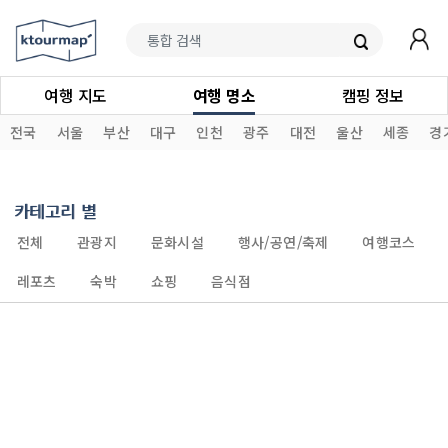
여행 지도
여행 명소
캠핑 정보
전국
서울
부산
대구
인천
광주
대전
울산
세종
경
카테고리 별
전체
관광지
문화시설
행사/공연/축제
여행코스
레포츠
숙박
쇼핑
음식점