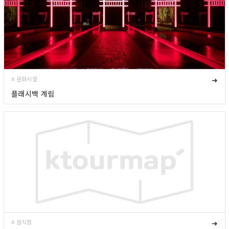
# 문화시설
➜
플래시백 계림
# 음식점
➜