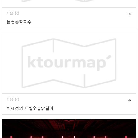
# 음식점
➜
논현손칼국수
# 음식점
➜
박재성의 메밀숯불닭갈비