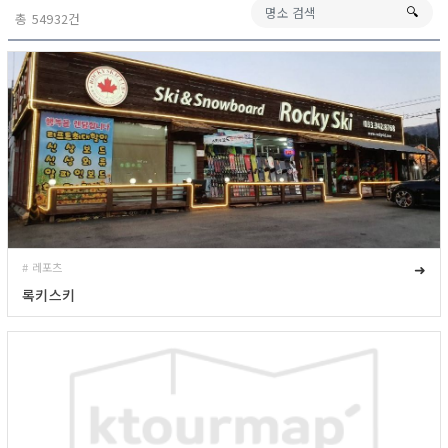
🔍︎
총 54932건
# 레포츠
➜
록키스키