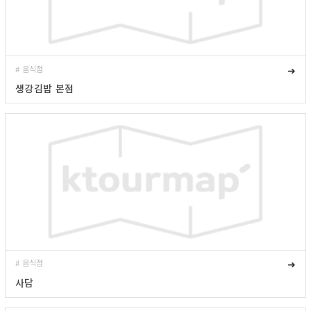
# 음식점
➜
생강김밥 본점
# 음식점
➜
사담