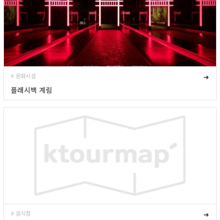
# 문화시설
➜
플래시백 계림
# 음식점
➜