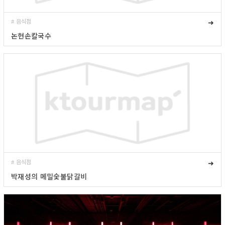
# 음식점
➜
논현손칼국수
# 음식점
➜
박재성의 메밀숯불닭갈비