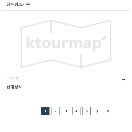
참누렁소가든
# 음식점
➜
신대성각
1
2
3
4
5