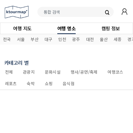
여행 지도
여행 명소
캠핑 정보
전국
서울
부산
대구
인천
광주
대전
울산
세종
경
카테고리 별
전체
관광지
문화시설
행사/공연/축제
여행코스
레포츠
숙박
쇼핑
음식점