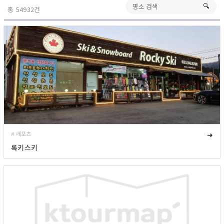
🔍︎
총 54932건
# 레포츠
➜
록키스키