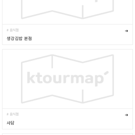
# 음식점
➜
생강김밥 본점
# 음식점
➜
사담