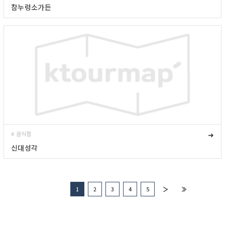
참누렁소가든
# 음식점
➜
신대성각
1
2
3
4
5