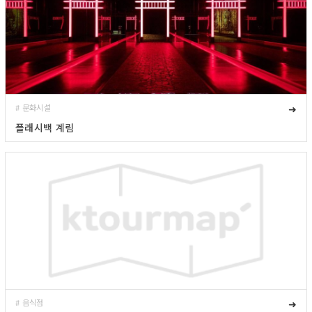
# 문화시설
➜
플래시백 계림
# 음식점
➜