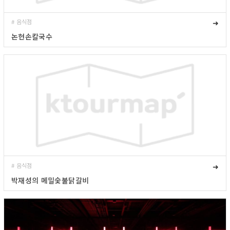
# 음식점
➜
논현손칼국수
# 음식점
➜
박재성의 메밀숯불닭갈비