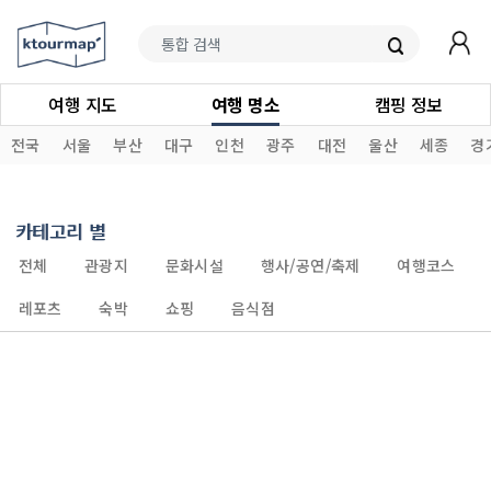
여행 지도
여행 명소
캠핑 정보
전국
서울
부산
대구
인천
광주
대전
울산
세종
경
카테고리 별
전체
관광지
문화시설
행사/공연/축제
여행코스
레포츠
숙박
쇼핑
음식점