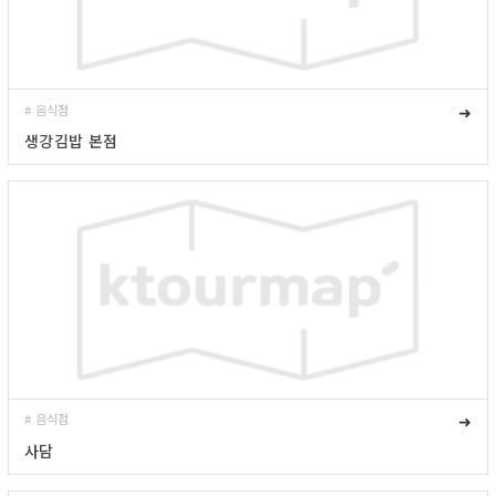
# 음식점
➜
생강김밥 본점
# 음식점
➜
사담