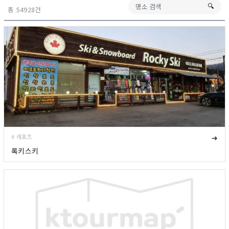
🔍︎
총 54928건
# 레포츠
➜
록키스키