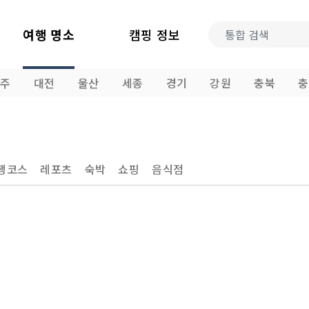
여행 명소
캠핑 정보
광주
대전
울산
세종
경기
강원
충북
충
행코스
레포츠
숙박
쇼핑
음식점