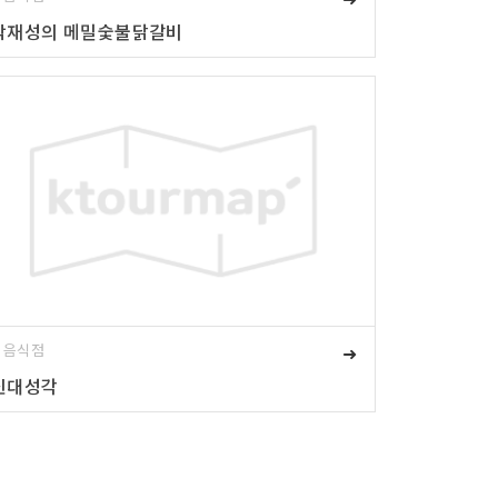
박재성의 메밀숯불닭갈비
# 음식점
➜
신대성각