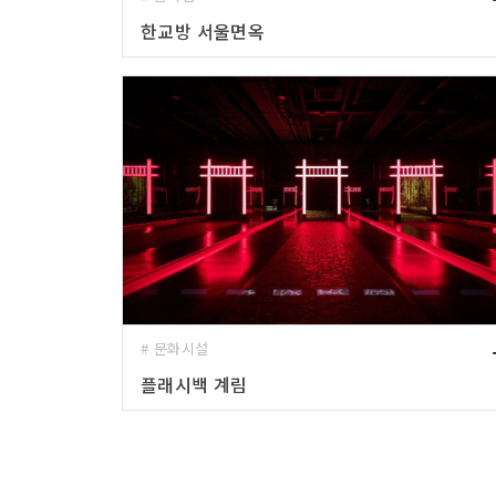
한교방 서울면옥
# 문화시설
플래시백 계림