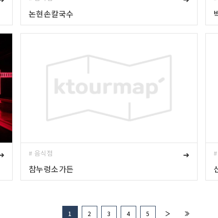
논현손칼국수
➜
# 음식점
➜
참누렁소가든
1
2
3
4
5