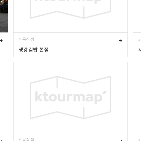
➜
# 음식점
➜
생강김밥 본점
➜
# 음식점
➜