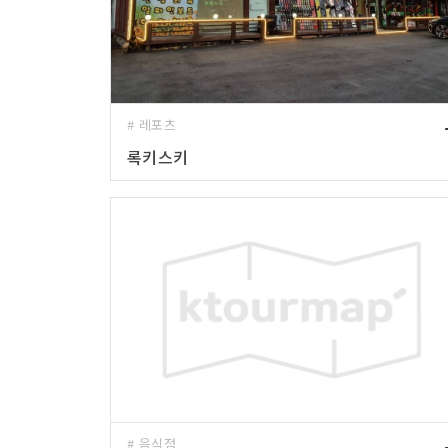
# 레포츠
록키스키
# 음식점