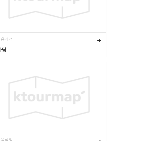
# 음식점
➜
사담
# 음식점
➜