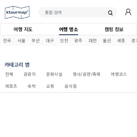
여행 지도
여행 명소
캠핑 정보
전국
서울
부산
대구
인천
광주
대전
울산
세종
경
카테고리 별
전체
관광지
문화시설
행사/공연/축제
여행코스
레포츠
숙박
쇼핑
음식점