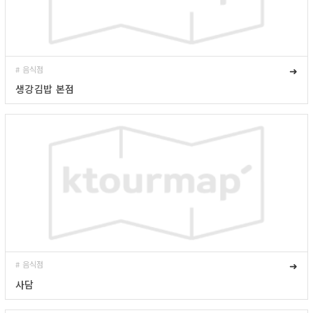
# 음식점
➜
생강김밥 본점
# 음식점
➜
사담