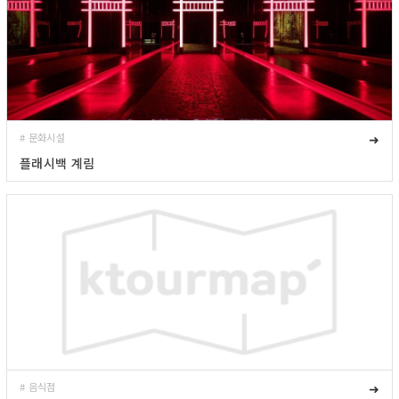
# 문화시설
➜
플래시백 계림
# 음식점
➜