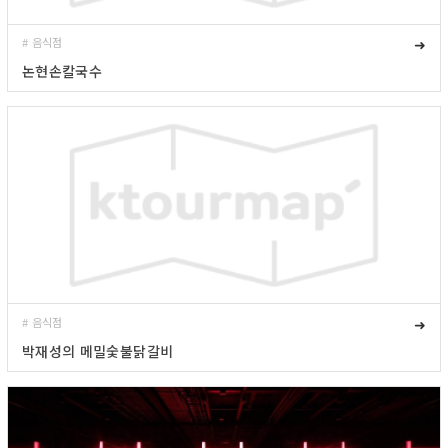
# 음식점
➜
논현손칼국수
# 음식점
➜
박재성의 메밀숯불닭갈비