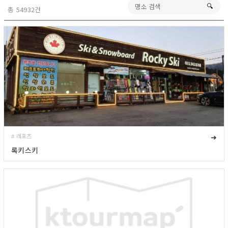
🔍︎
총 54932건
# 레포츠
➜
록키스키