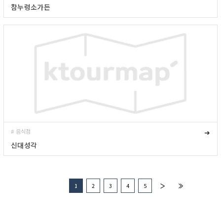
참누렁소가든
# 음식점
➜
신대성각
1
2
3
4
5