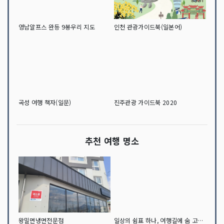
영남알프스 완등 9봉우리 지도
인천 관광가이드북(일본어)
곡성 여행 책자(일문)
진주관광 가이드북 2020
추천 여행 명소
왕밀면냉면전문점
일상의 쉼표 하나, 여행길에 숨 고르기 충주 세계무술박물관