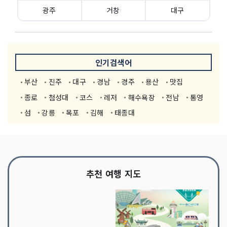
광주
거창
대구
인기검색어
부산
진주
대구
경남
경주
용산
맛집
종로
첨성대
코스
레저
해수욕장
전남
통영
섬
강릉
목포
김해
태종대
추천 여행 지도