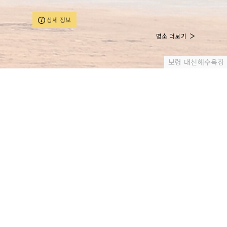
경관이 빼어나지만, 이원 반도에서도 북부권에 있어 잘 알
려지지 않은 곳이다. 아이들이 놀기 쉽고 바닷물이 깊지
상세 정보
않아 가족 방문객에게 좋다. 해변 바로 뒤로는 아름드리
소나무가 울창하게 숲을 이룬다. 주변에 만대포구, 그누굴
명소 더보기
해변, 꾸지나무골해수욕장, 후망산, 고파도 등의 관광지가
있다. 작은 해수욕장이기 때문에 한여름에 오붓하게 물놀
이하기에도 안성맞춤이다.
보령 대천해수욕장