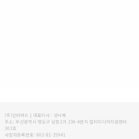
(주)인터버드
|
대표이사 : 성낙복
주소: 부산광역시 영도구 남항2가 236-4번지 멀티미디어지원센터
301호
사업자등록번호: 602-81-25941