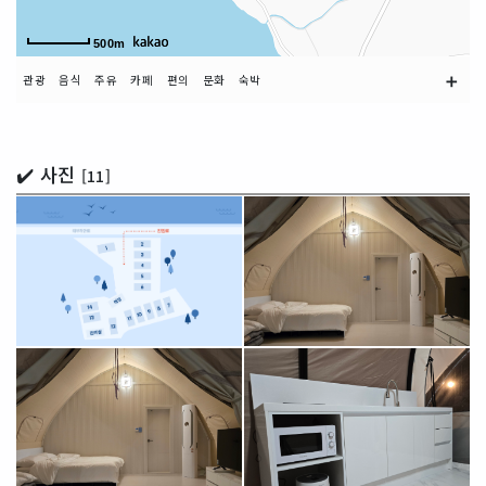
500m
➕
관광
음식
주유
카페
편의
문화
숙박
✔️ 사진
[11]