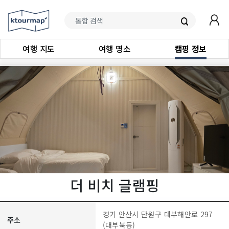
여행 지도
여행 명소
캠핑 정보
더 비치 글램핑
경기 안산시 단원구 대부해안로 297
주소
(대부북동)