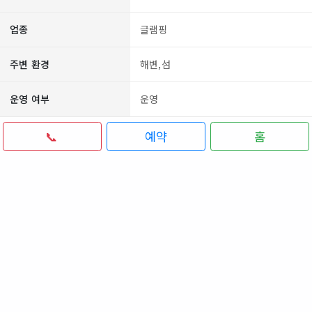
업종
글램핑
주변 환경
해변,섬
운영 여부
운영
📞
예약
홈