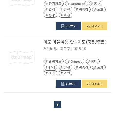
# 관광지도
# Japanese
# 홍대
# 합정
# 망원
# 광흥창
# 도화
# 용강
# 아현
바로보기
다운로드
마포 마을여행 안내지도(국문/중문)
서울특별시
마포구
|
2019-10
# 관광지도
# Chinese
# 홍대
# 합정
# 망원
# 광흥창
# 도화
# 용강
# 아현
바로보기
다운로드
1