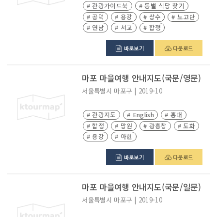
# 관광가이드북
# 동별 식당 찾기
# 공덕
# 용강
# 상수
# 노고단
# 연남
# 서교
# 합정
바로보기
다운로드
마포 마을여행 안내지도(국문/영문)
서울특별시
마포구
|
2019-10
# 관광지도
# English
# 홍대
# 합정
# 망원
# 광흥창
# 도화
# 용강
# 아현
바로보기
다운로드
마포 마을여행 안내지도(국문/일문)
서울특별시
마포구
|
2019-10