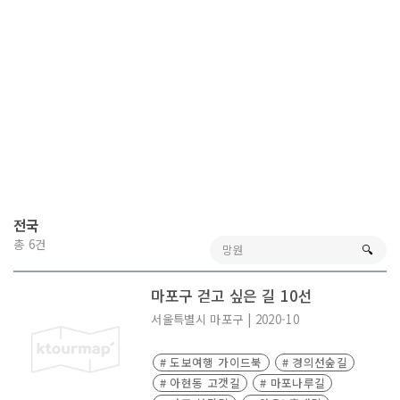
전국
총 6건
🔍︎
마포구 걷고 싶은 길 10선
서울특별시
마포구
|
2020-10
# 도보여행 가이드북
# 경의선숲길
# 아현동 고갯길
# 마포나루길