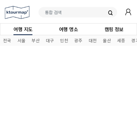
여행 지도
여행 명소
캠핑 정보
전국
서울
부산
대구
인천
광주
대전
울산
세종
경