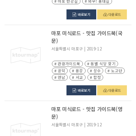
# 마포 한강길
# 와우! 홍대길
# 망원 한강길
# 성미산 동네길
바로보기
다운로드
# 개천 한강길
마포 미식로드 - 맛집 가이드북(국
문)
서울특별시
마포구
|
2019-12
# 관광가이드북
# 동별 식당 찾기
# 공덕
# 용강
# 상수
# 노고단
# 연남
# 서교
# 합정
바로보기
다운로드
마포 미식로드 - 맛집 가이드북(영
문)
서울특별시
마포구
|
2019-12