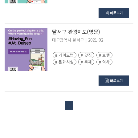
바로보기
달서구 관광지도(영문)
대구광역시
달서구
|
2021-02
# 가이드맵
# 맛집
# 호텔
# 문화시설
# 축제
# 역사
바로보기
1