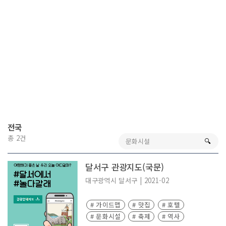
전국
총 2건
🔍︎
달서구 관광지도(국문)
대구광역시
달서구
|
2021-02
# 가이드맵
# 맛집
# 호텔
# 문화시설
# 축제
# 역사