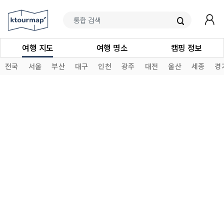
여행 지도
여행 명소
캠핑 정보
전국
서울
부산
대구
인천
광주
대전
울산
세종
경