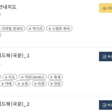
 안내지도
다
2
# 지역별 관광지
# 먹거리
# 스탬프 투어
드북(국문)_1
바
1
# 지도
# 악뮤(AKMU)
# 축제
# 카페
# 쇼핑
# 야경
# 맛집
드북(국문)_2
바
1