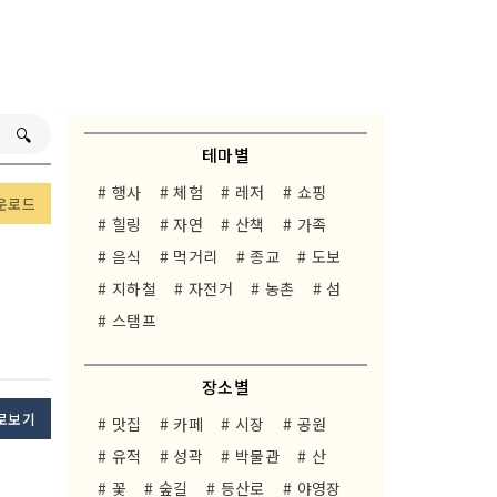
🔍︎
테마별
# 행사
# 체험
# 레저
# 쇼핑
운로드
# 힐링
# 자연
# 산책
# 가족
# 음식
# 먹거리
# 종교
# 도보
# 지하철
# 자전거
# 농촌
# 섬
# 스탬프
장소별
로보기
# 맛집
# 카페
# 시장
# 공원
# 유적
# 성곽
# 박물관
# 산
# 꽃
# 숲길
# 등산로
# 야영장