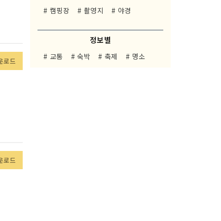
# 캠핑장
# 촬영지
# 야경
정보별
# 교통
# 숙박
# 축제
# 명소
운로드
운로드