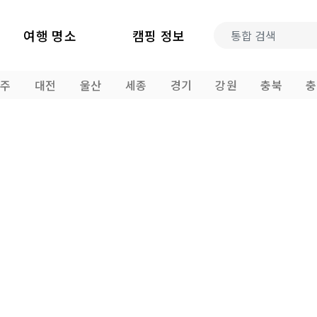
여행 명소
캠핑 정보
광주
대전
울산
세종
경기
강원
충북
충