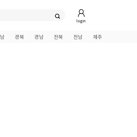
login
남
경북
경남
전북
전남
제주