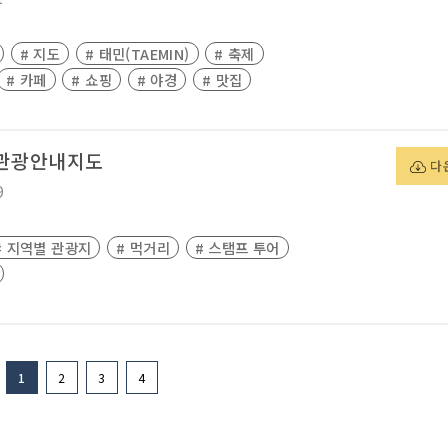
# 지도
# 태민(TAEMIN)
# 축제
# 카페
# 쇼핑
# 야경
# 맛집
 관광안내지도
다
9
# 지역별 관광지
# 먹거리
# 스탬프 투어
1
2
3
4