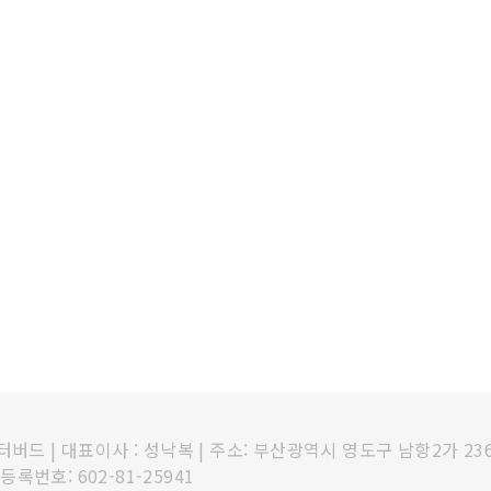
인터버드
|
대표이사 : 성낙복
|
주소: 부산광역시 영도구 남항2가 23
록번호: 602-81-25941