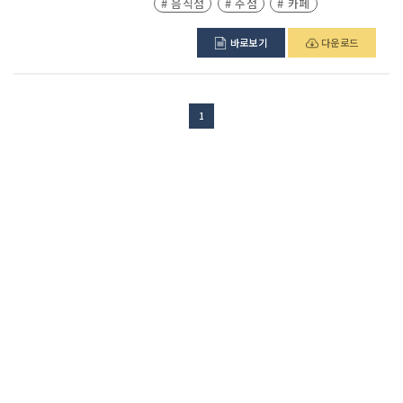
# 음식점
# 주점
# 카페
# 디저트
바로보기
다운로드
1