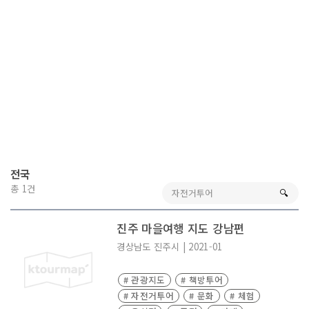
전국
총 1건
🔍︎
진주 마을여행 지도 강남편
경상남도
진주시
|
2021-01
# 관광지도
# 책방투어
# 자전거투어
# 문화
# 체험