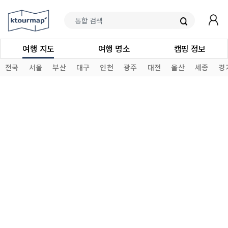
여행 지도
여행 명소
캠핑 정보
전국
서울
부산
대구
인천
광주
대전
울산
세종
경