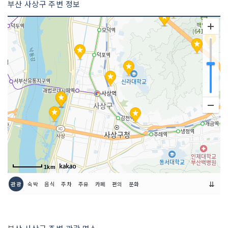
부산 사상구 주변 정보
1km
⇊
관광
숙박
음식
주차
주유
카페
편의
문화