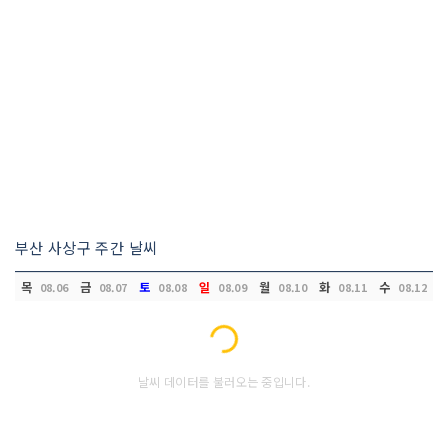
부산 사상구 주간 날씨
목
금
토
일
월
화
수
08.06
08.07
08.08
08.09
08.10
08.11
08.12
Loading...
날씨 데이터를 불러오는 중입니다.