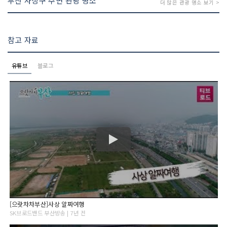
부산 사상구 주변 관광 명소
더 많은 관광 명소 보기 >
참고 자료
유튜브
블로그
[으랏차차부산]사상 알짜여행
SK브로드밴드 부산방송 | 7년 전