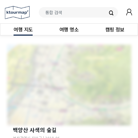
여행 지도
여행 명소
캠핑 정보
백양산 사색의 숲길
부산광역시
사상구
|
2018-06