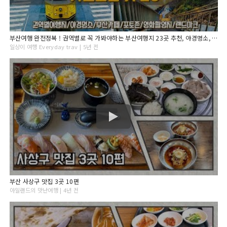
부산여행 완전정복 ! 권역별로 꼭 가봐야하는 부산여행지 23곳 추천, 야경명소, 부산카페, 부산포토존, 부산숙소추천, 여행지 가는법과 꿀팁! Busan Travel
일상이 여행 Everyday trav | 5년 전
부산 사상구 맛집 3곳 10편
아일랜드의 맛난여행 | 4년 전