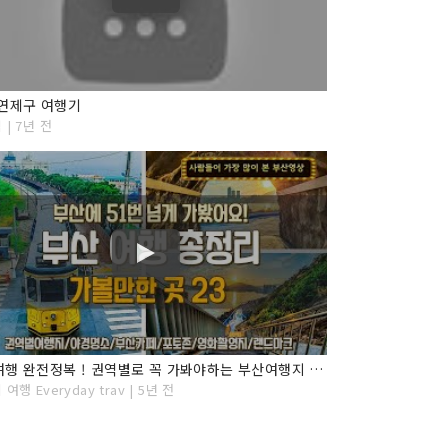
연제구 여행기
| 7년 전
부산여행 완전정복 ! 권역별로 꼭 가봐야하는 부산여행지 23곳 추천, 야경명소, 부산카페, 부산포토존, 부산숙소추천, 여행지 가는법과 꿀팁! Busan Travel
여행 Everyday trav | 5년 전