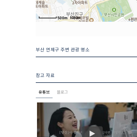
500m
부산 연제구 주변 관광 명소
참고 자료
유튜브
블로그