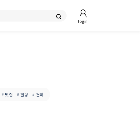
login
# 맛집
# 힐링
# 견학