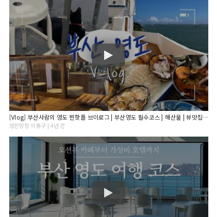
[Vlog] 부산사람의 영도 찐핫플 브이로그 | 부산영도 필수코스 | 해산물 | 뷰맛집 | 고양이맛집 |드라이브 (흰여울마을, 옥천횟집, 손목서가, 신기숲)
엉진망창 이동구 | 4년 전