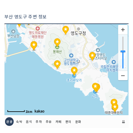
부산 영도구 주변 정보
1km
⇊
관광
숙박
음식
주차
주유
카페
편의
문화