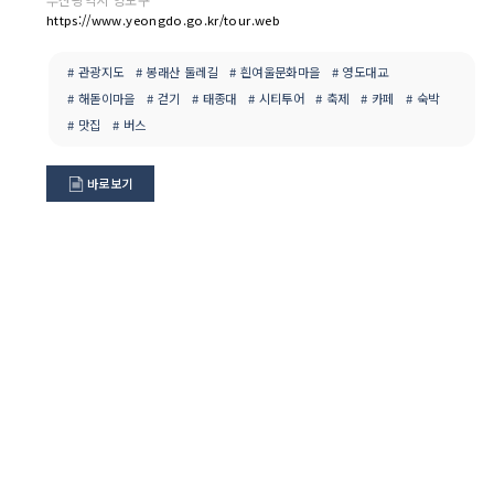
https://www.yeongdo.go.kr/tour.web
# 관광지도
# 봉래산 둘레길
# 흰여울문화마을
# 영도대교
# 해돋이마을
# 걷기
# 태종대
# 시티투어
# 축제
# 카페
# 숙박
# 맛집
# 버스
바로보기