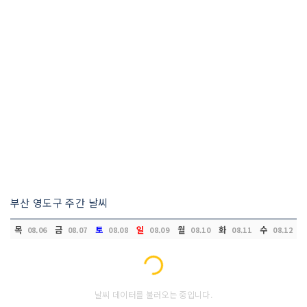
부산 영도구 주간 날씨
목
금
토
일
월
화
수
08.06
08.07
08.08
08.09
08.10
08.11
08.12
Loading...
날씨 데이터를 불러오는 중입니다.