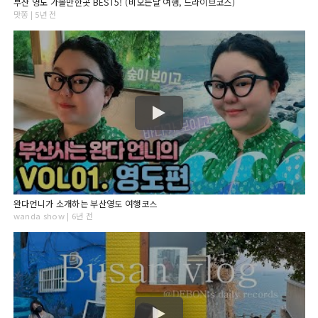
부산 영도 가볼만한곳 BEST5! (비오는날 여행, 드라이브코스)
맛쫑 | 5년 전
완다언니가 소개하는 부산영도 여행코스
wanda show | 6년 전