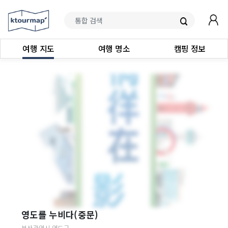
여행 지도
여행 명소
캠핑 정보
영도를 누비다(중문)
부산광역시
영도구