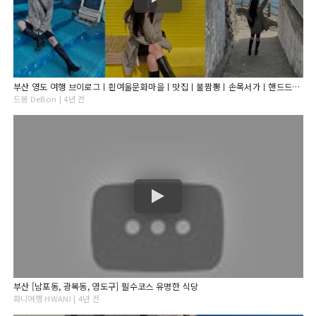
부산 영도 여행 브이로그ㅣ흰여울문화마을ㅣ맛집ㅣ불짬뽕ㅣ손목서가ㅣ핸드드립ㅣ모모스커피ㅣ전포카페거리ㅣ이터널선샤인ㅣ소금빵ㅣbusan vlogㅣ미나리 삼겹살ㅣ
드봉 DeBon | 4년 전
부산 [남포동, 광복동, 영도구] 필수코스 유명한 식당
화니여행 HWANI | 4년 전