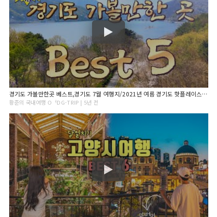
경기도 가볼만한곳 베스트,경기도 7월 여행지/2021년 여름 경기도 핫플레이스 베스트 5/경기도여행,경기도여행지,여행,경기도당일치기,경기도여행추천,6월여행지,7월여행지,8월여행지
황준의 국내여행 OᅥDG-TRIP | 5년 전