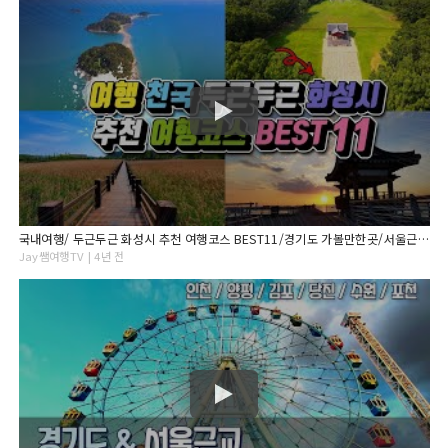
국내여행/ 두근두근 화성시 추천 여행코스 BEST11/경기도 가볼만한곳/서울근교 가볼만한곳/ 8월추천여행지 /9월추천여행지/당일치기 국내여행
Jay쌤여행TV | 4년 전