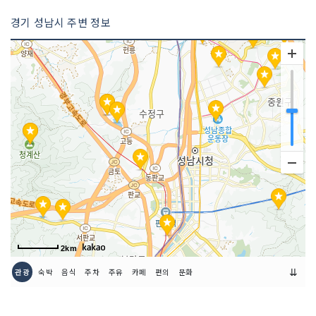
경기 성남시 주변 정보
2km
⇊
관광
숙박
음식
주차
주유
카페
편의
문화