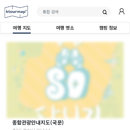
여행 지도
여행 명소
캠핑 정보
종합관광안내지도(국문)
경기도
성남시
|
2017-04