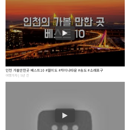
인천 가볼만한곳 베스트10 #월미도 #차이나타운 #송도 #소래포구
여행가자 | 5년 전