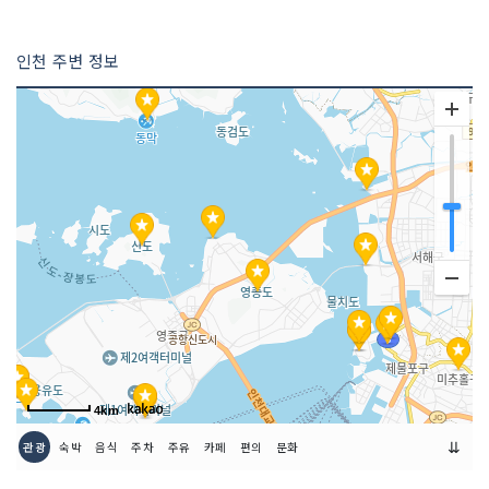
인천 주변 정보
4km
⇊
관광
숙박
음식
주차
주유
카페
편의
문화