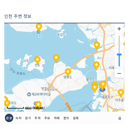
인천 주변 정보
4km
⇊
관광
숙박
음식
주차
주유
카페
편의
문화