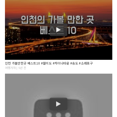
인천 가볼만한곳 베스트10 #월미도 #차이나타운 #송도 #소래포구
여행가자 | 5년 전