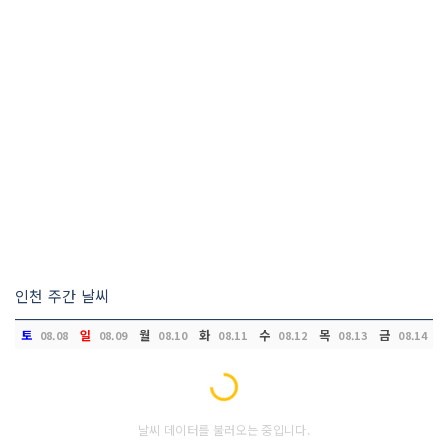
인천 주간 날씨
토
일
월
화
수
목
금
08.08
08.09
08.10
08.11
08.12
08.13
08.14
Loading...
날씨 데이터를 불러오는 중입니다.