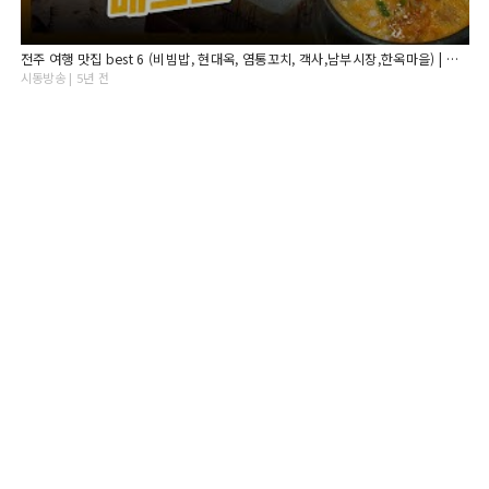
전주 여행 맛집 best 6 (비빔밥, 현대옥, 염통꼬치, 객사,남부시장,한옥마을) | 최깐돌
시동방송 | 5년 전