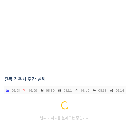
전북 전주시 주간 날씨
토
일
월
화
수
목
금
08.08
08.09
08.10
08.11
08.12
08.13
08.14
Loading...
날씨 데이터를 불러오는 중입니다.