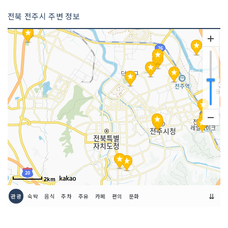
전북 전주시 주변 정보
2km
⇊
관광
숙박
음식
주차
주유
카페
편의
문화