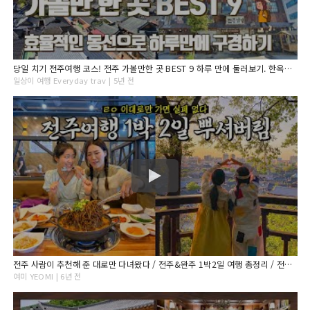
당일 치기 전주여행 코스! 전주 가볼만한 곳 BEST 9 하루 만에 둘러보기. 한옥마을 남문시장 먹거리 자만벽화마을 전일갑오 전동성당
일상이 여행 Everyday trav | 5년 전
전주 사람이 추천해 준 대로만 다녀왔다 / 전주&완주 1박2일 여행 총정리 / 전주사람들 이 일정 ㅇㅈ?
여미 YEOMI | 6년 전