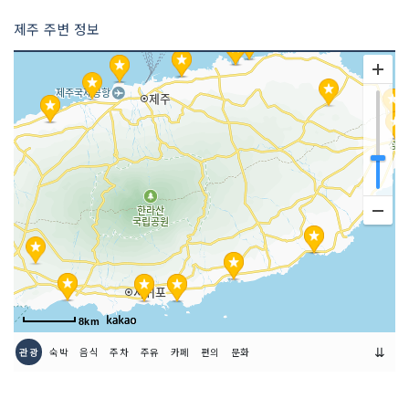
제주 주변 정보
8km
⇊
관광
숙박
음식
주차
주유
카페
편의
문화