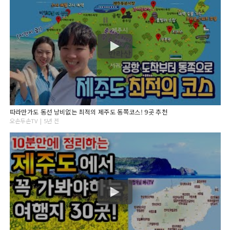
따라만가도 동선 낭비없는 최적의 제주도 동쪽코스! 9곳 추천
오손두손TV | 5년 전