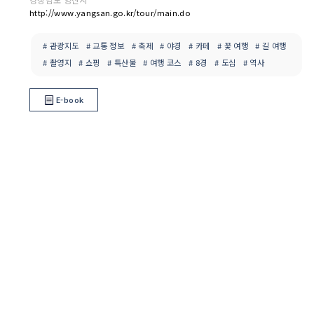
http://www.yangsan.go.kr/tour/main.do
# 관광지도
# 교통 정보
# 축제
# 야경
# 카페
# 꽃 여행
# 길 여행
# 촬영지
# 쇼핑
# 특산물
# 여행 코스
# 8경
# 도심
# 역사
E-book