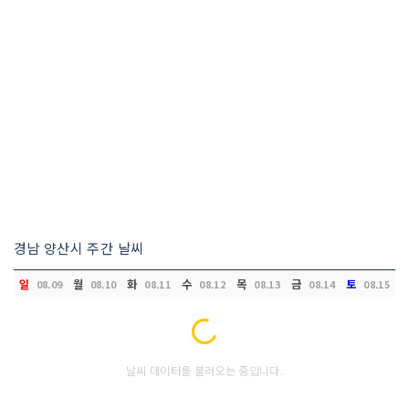
경남 양산시 주간 날씨
일
월
화
수
목
금
토
08.09
08.10
08.11
08.12
08.13
08.14
08.15
Loading...
날씨 데이터를 불러오는 중입니다.