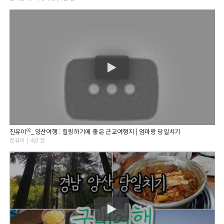
진유이⁰²_양산여행 : 힐링하기에 좋은 근교여행지 | 엄마랑 당일치기
진유이 | 4년 전