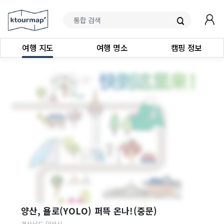
여행 지도
여행 명소
캠핑 정보
양산, 욜로(YOLO) 퍼뜩 온나!(중문)
경상남도
양산시