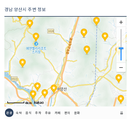
경남 양산시 주변 정보
4km
⇊
관광
숙박
음식
주차
주유
카페
편의
문화