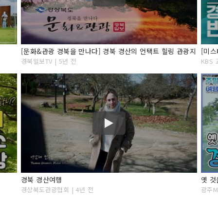
[문화&관광 경북을 만나다] 경북 경산의 언택트 힐링 관광지
경북일보TV | 5년 전
KBS 
경북 경산여행
옛 것
경상북도관광협회 | 4년 전
광주MB