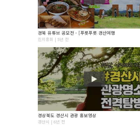
경북 유튜브 공모전 - [푸릇푸릇 경산여행
진지흥회 | 5년 전
경상북도 경산시 관광 홍보영상
경산시 | 6년 전