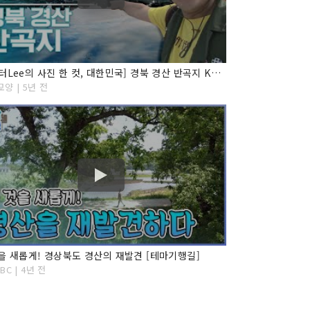
[미스터Lee의 사진 한 컷, 대한민국] 경북 경산 반곡지 KBS 120906 방송
교양 | 5년 전
을 새롭게! 경상북도 경산의 재발견 [테마기행길]
C | 4년 전