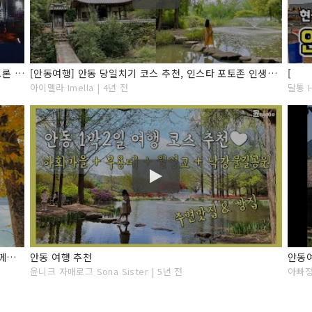
안동관광, 꼭! 가봐야 할 대표 여행지 20선 안동여행 드론 영상
[안동여행] 안동 당일치기 코스 추천, 인스타 포토존 인생샷 명소 (낙강물길공원, 만휴정, 안동찜닭골목, 맘모스베이커리, 미드레인지 카페)
[
아이멜라 Imella | 4년 전
달통 H
경북 안동 여행지 추전! 맛집 추천! 위드안동축제와 함께하는 아름다운 여행지!
안동 여행 추천
윤니크 자매로그 Sona Sister | 5년 전
아빠정