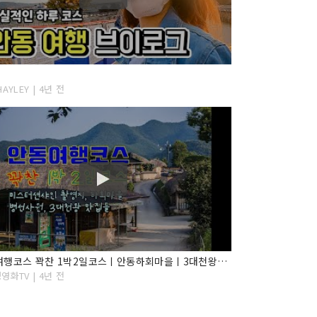
AYLEY | 4년 전
안동여행코스 꽉찬 1박2일코스ㅣ안동하회마을ㅣ3대천왕맛집ㅣ미스터션샤인촬영지ㅣ군자마을
영화TV | 4년 전