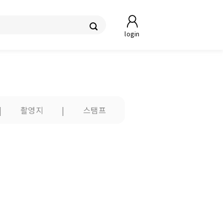
login
|
촬영지
|
스탬프