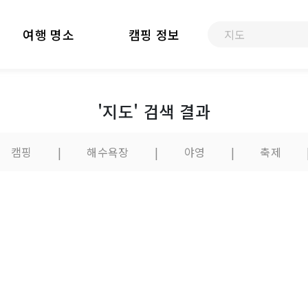
여행 명소
캠핑 정보
'지도' 검색 결과
캠핑
|
해수욕장
|
야영
|
축제