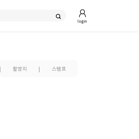
login
|
촬영지
|
스탬프