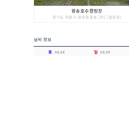
왕송호수캠핑장
경기도 의왕시 왕송못동로 295 (월암동)
날씨 정보
토
일
08.08
08.09