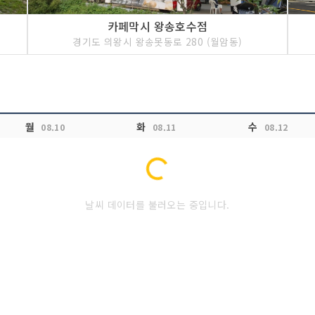
카페막시 왕송호수점
경기도 의왕시 왕송못동로 280 (월암동)
월
화
수
08.10
08.11
08.12
Loading...
날씨 데이터를 불러오는 중입니다.