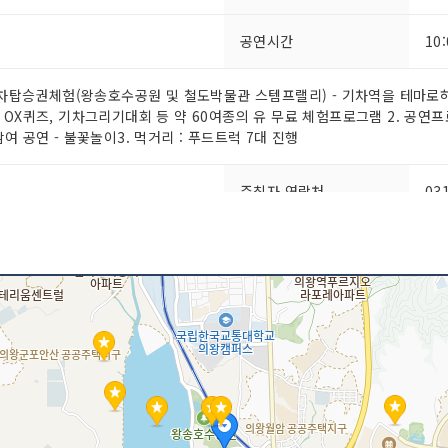
공연시간
10
 기차탑승권체험(왕송호수공원 및 철도박물관 스템프랠리) - 기차역을 테마로
OX퀴즈, 기차그리기대회 등 약 60여종의 유 무료 체험프로그램 2. 공연
여 공연 - 불꽃놀이3. 먹거리 : 푸드트럭 7대 진행
주최자 연락처
03