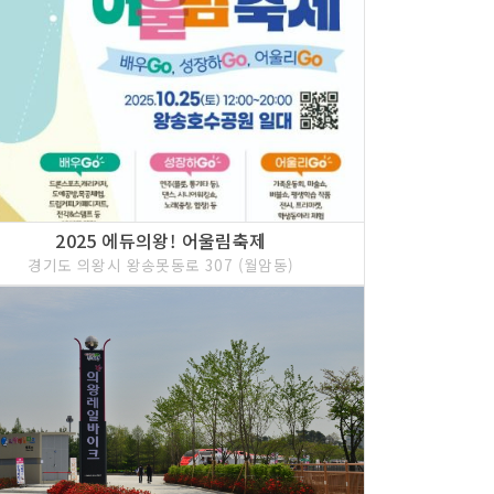
2025 에듀의왕! 어울림축제
경기도 의왕시 왕송못동로 307 (월암동)