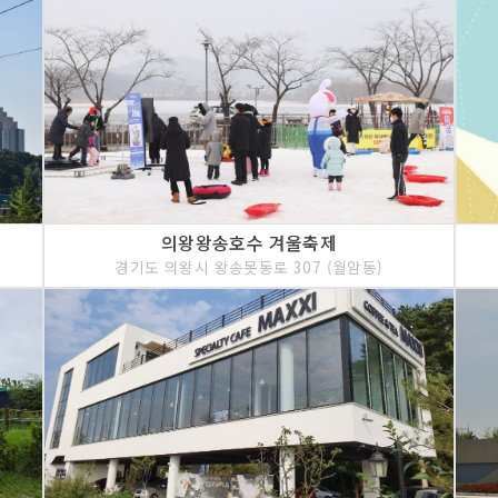
의왕왕송호수 겨울축제
경기도 의왕시 왕송못동로 307 (월암동)