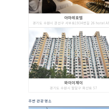
아마레호텔
와이이제이
경기도 수원시 팔달구 화산로 57
주변 관광 명소