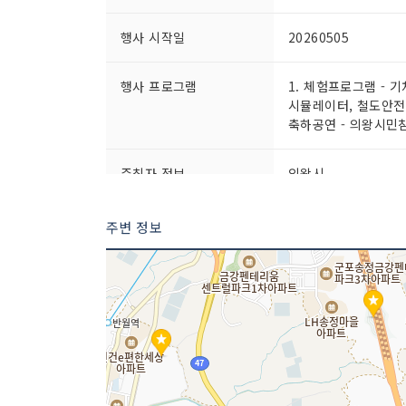
행사 시작일
20260505
행사 프로그램
1. 체험프로그램 -
시뮬레이터, 철도안전 
축하공연 - 의왕시민참
주최자 정보
의왕시
이용요금
무료
주변 정보