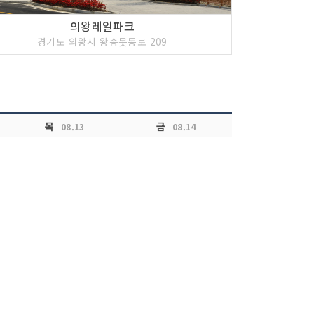
의왕레일파크
경기도 의왕시 왕송못동로 209
목
금
08.13
08.14