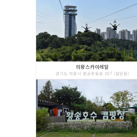
의왕스카이레일
경기도 의왕시 왕송못동로 307 (월암동)