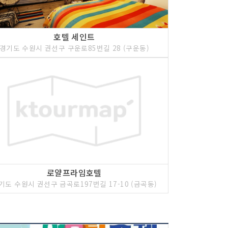
호텔 세인트
경기도 수원시 권선구 구운로85번길 28 (구운동)
로얄프라임호텔
기도 수원시 권선구 금곡로197번길 17-10 (금곡동)