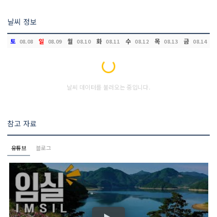
날씨 정보
토
일
월
화
수
목
금
08.08
08.09
08.10
08.11
08.12
08.13
08.14
Loading...
날씨 데이터를 불러오는 중입니다.
참고 자료
유튜브
블로그