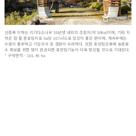
산중복 이하는 리기다소나무 30년생 내외의 조림지(약 50ha)이며, 기타 지
역은 침·활 횬효림지로 ha당 107㎡으로 임상이 좋은 편이며, 계곡부에는
수원이 풍부하고 기암괴석 등 경관이 수려하다. 또한 휴양림상류에 농촌용
수 확보를 위한 댐이 완공되면 휴양림기능이 더욱 향상될 것으로 기대된다.
* 구역면적 - 101.45 ha