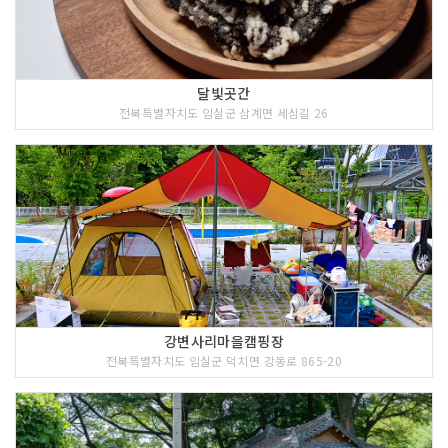
달빛곳간
전북특별자치도 임실군 삼계면 세심길 26
강변사리마을캠핑장
전북특별자치도 임실군 덕치면 강동로 865-20