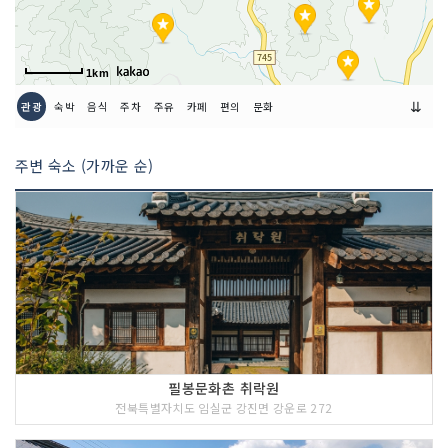
1km
⇊
관광
숙박
음식
주차
주유
카페
편의
문화
주변 숙소 (가까운 순)
필봉문화촌 취락원
전북특별자치도 임실군 강진면 강운로 272