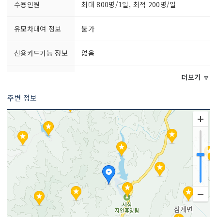
수용인원
최대 800명/1일, 최적 200명/일
유모차대여 정보
불가
신용카드가능 정보
없음
문의 및 안내
휴양림 관리사무소 063-644-4611
더보기 🔽
문화관광산림과 063-640-2475
주변 정보
주차시설
주차 가능
이용시간
[숙박시설] 당일 15:00~익일 11:00
[평상, 정자] 당일 09:00~오후 18:00