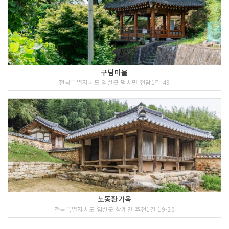
구담마을
전북특별자치도 임실군 덕치면 천담1길 49
노동환가옥
전북특별자치도 임실군 삼계면 후천1길 19-20