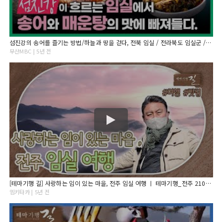
섬진강의 송어를 즐기는 방법/하늘과 땅을 걷다, 전북 임실 / 전라북도 임실군 / 봄맞이여행 / 봄 / 테마기행길 / 최주봉 / 부산MBC 20210408방송
부산MBC | 5년 전
[테마기행 길] 사랑하는 임이 있는 마을, 전주 임실 여행 ㅣ 테마기행_전주 210402방송
엠키타카 | 5년 전