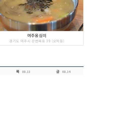
여주옹심이
경기도 여주시 강변북로 39 (오학동)
목
금
08.13
08.14