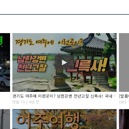
경기도 여주에 이런곳이? 남한강변 천년고찰 신륵사! 국내여행, 사찰여행, 경기도 여행, 여주가볼만한곳
[발품
맛삶 TV | 4년 전
OBS 