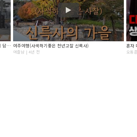
[Tour] "명성황후 생가(경기 여주시), 명성황후의 혼이 담긴 곳"
여주여행(사색하기좋은 천년고찰 신륵사)
혼자 
여즐남 | 4년 전
오동준