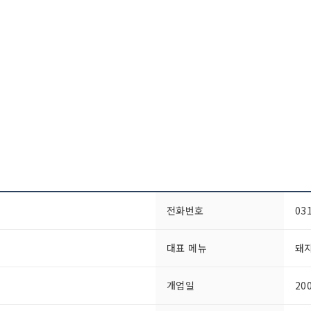
전화번호
03
대표 메뉴
돼
개업일
20