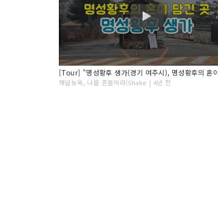
채널눙옥, 나를 흔들어라(Shake | 4년 전