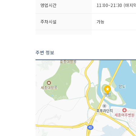
영업시간
11:00~21:30 (마지
주차시설
가능
쉬는날
매월 둘째, 넷째 월요
주변 정보
취급 메뉴
소양념갈비 / 한우등심