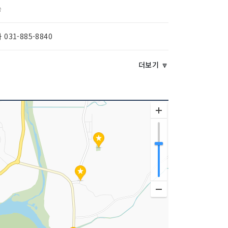
능
 031-885-8840
두 금연석
더보기 🔽
060375153