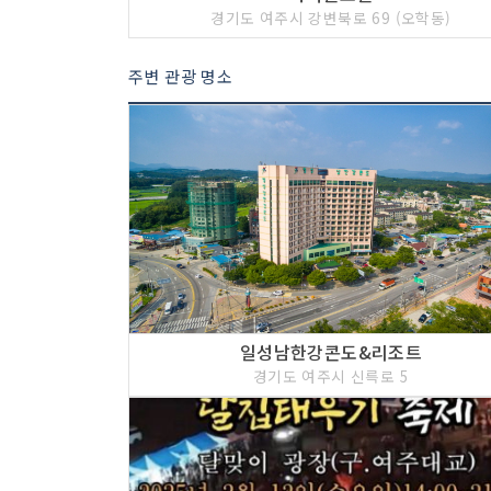
경기도 여주시 강변북로 69 (오학동)
주변 관광 명소
일성남한강콘도&리조트
경기도 여주시 신륵로 5