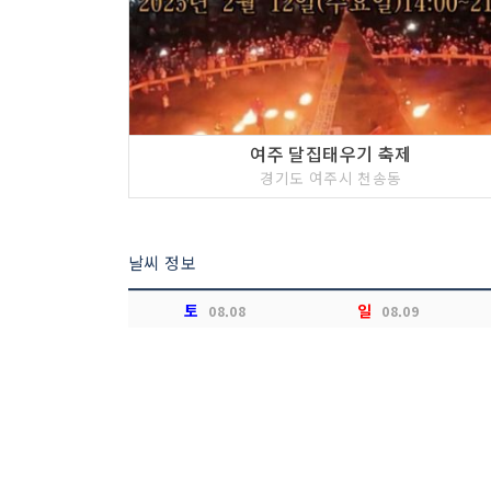
여주 달집태우기 축제
경기도 여주시 천송동
날씨 정보
토
일
08.08
08.09