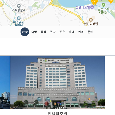
관광
숙박
음식
주차
주유
카페
편의
문화
썬밸리호텔