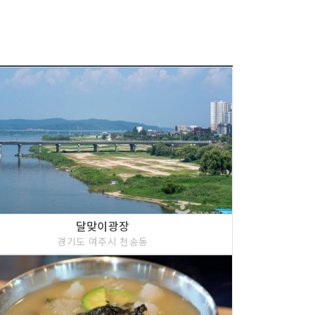
달맞이광장
경기도 여주시 천송동