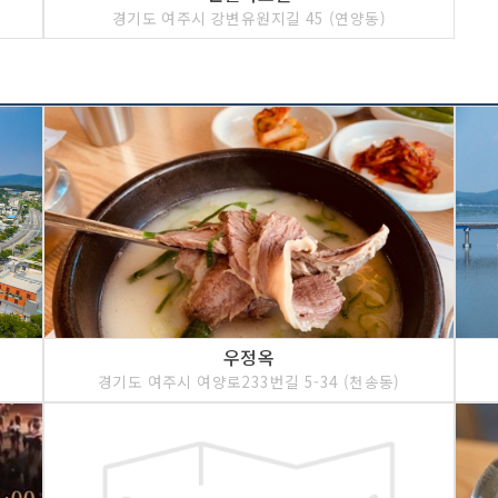
경기도 여주시 강변유원지길 45 (연양동)
우정옥
경기도 여주시 여양로233번길 5-34 (천송동)