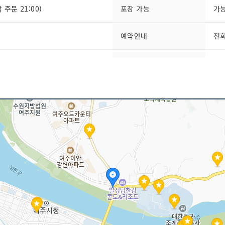
막 주문 21:00)
포장 가능
가
예약안내
전화
일
금연/흡연 여부
모
 / 삼겹살 / 육회
인허가번호
20