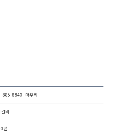
1-885-8840 마우리
지갈비
00년