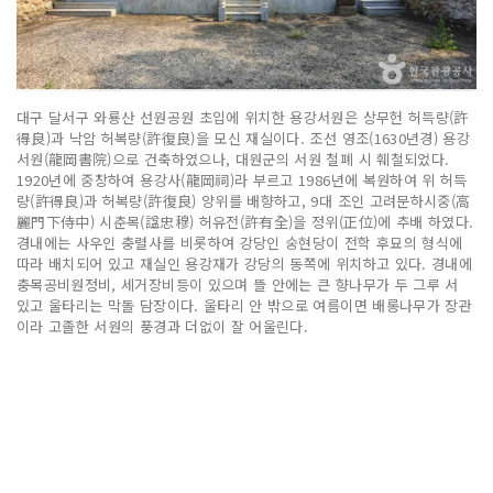
대구 달서구 와룡산 선원공원 초입에 위치한 용강서원은 상무헌 허득량(許
得良)과 낙암 허복량(許復良)을 모신 재실이다. 조선 영조(1630년경) 용강
서원(龍岡書院)으로 건축하였으나, 대원군의 서원 철폐 시 훼철되었다.
1920년에 중창하여 용강사(龍岡祠)라 부르고 1986년에 복원하여 위 허득
량(許得良)과 허복량(許復良) 양위를 배향하고, 9대 조인 고려문하시중(高
麗門下侍中) 시춘목(諡忠穆) 허유전(許有全)을 정위(正位)에 추배 하였다.
경내에는 사우인 충렬사를 비롯하여 강당인 숭현당이 전학 후묘의 형식에
따라 배치되어 있고 재실인 용강재가 강당의 동쪽에 위치하고 있다. 경내에
충목공비원정비, 세거장비등이 있으며 뜰 안에는 큰 향나무가 두 그루 서
있고 울타리는 막돌 담장이다. 울타리 안 밖으로 여름이면 배롱나무가 장관
이라 고졸한 서원의 풍경과 더없이 잘 어울린다.