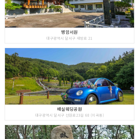
병암서원
대구광역시 달서구 새방로 21
배실웨딩공원
대구광역시 달서구 선원로23길 68 (이곡동)