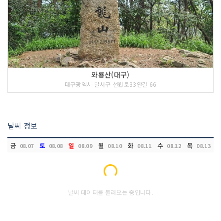
와룡산(대구)
대구광역시 달서구 선원로33안길 66
날씨 정보
금
토
일
월
화
수
목
08.07
08.08
08.09
08.10
08.11
08.12
08.13
Loading...
날씨 데이터를 불러오는 중입니다.