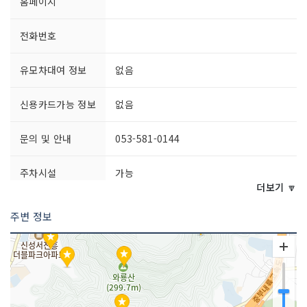
홈페이지
전화번호
유모차대여 정보
없음
신용카드가능 정보
없음
문의 및 안내
053-581-0144
주차시설
가능
요금 (무료)
더보기 🔽
주변 정보
쉬는날
연중무휴
이용시간
09:00~17:00