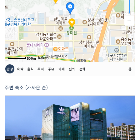
500m
⇊
관광
숙박
음식
주차
주유
카페
편의
문화
주변 숙소 (가까운 순)