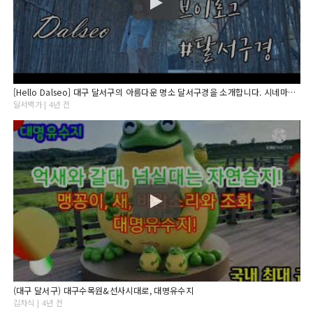
[Hello Dalseo] 대구 달서구의 아름다운 명소 달서구경을 소개합니다. 시네마틱 브이로그 영상 #달서구경 #Korea #DAEGU
달서백가 | 4년 전
(대구 달서구) 대구수목원&선사시대로, 대명유수지
김차식 | 4년 전