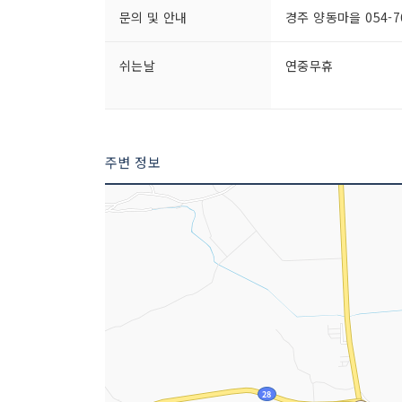
문의 및 안내
경주 양동마을 054-76
쉬는날
연중무휴
주변 정보