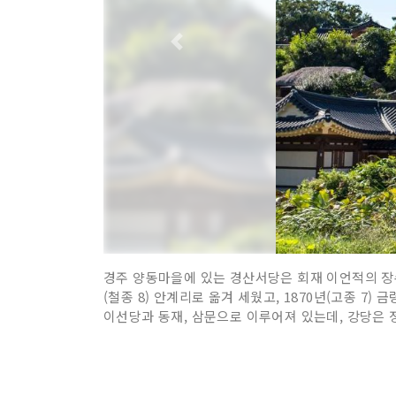
경주 양동마을에 있는 경산서당은 회재 이언적의 장손 무
(철종 8) 안계리로 옮겨 세웠고, 1870년(고종 7)
이선당과 동재, 삼문으로 이루어져 있는데, 강당은 정