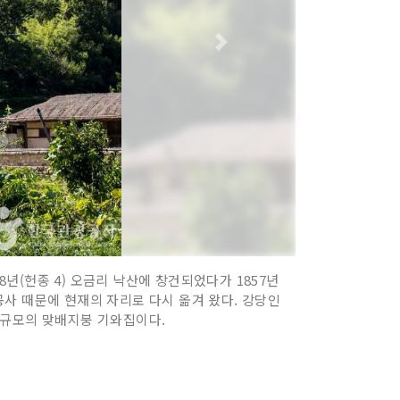
8년(헌종 4) 오금리 낙산에 창건되었다가 1857년
설 공사 때문에 현재의 자리로 다시 옮겨 왔다. 강당인
칸 규모의 맞배지붕 기와집이다.