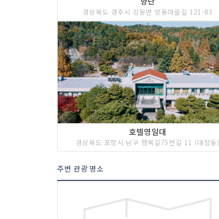
향단
경상북도 경주시 강동면 양동마을길 121-83
호텔영일대
경상북도 포항시 남구 행복길75번길 11 (대잠동
주변 관광 명소