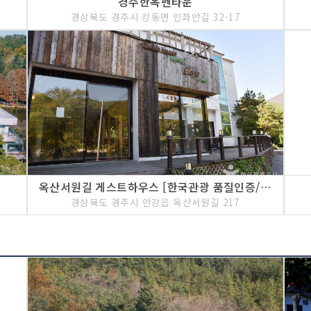
경주한옥펜타운
경상북도 경주시 강동면 인좌안길 32-17
옥산서원길 게스트하우스 [한국관광 품질인증/Korea Quality]
)
경상북도 경주시 안강읍 옥산서원길 217