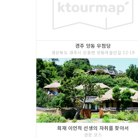
경주 양동 무첨당
경상북도 경주시 강동면 양동마을안길 32-19
회재 이언적 선생의 자취를 찾아서
관광 코스