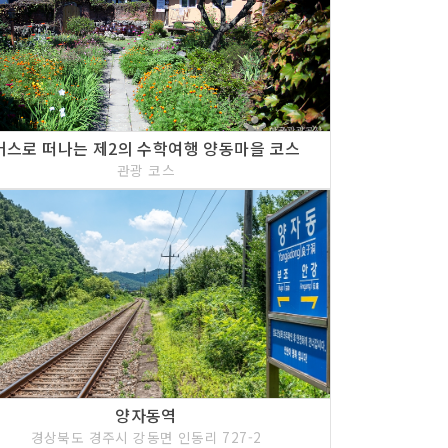
버스로 떠나는 제2의 수학여행 양동마을 코스
관광 코스
양자동역
경상북도 경주시 강동면 인동리 727-2