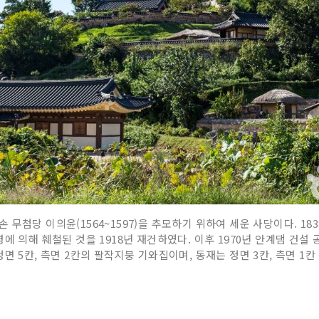
첨당 이의윤(1564~1597)을 추모하기 위하여 세운 사당이다. 183
 금령에 의해 훼철된 것을 1918년 재건하였다. 이후 1970년 안계댐 건
면 5칸, 측면 2칸의 팔작지붕 기와집이며, 동재는 정면 3칸, 측면 1