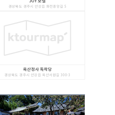
JOY 모텔
경상북도 경주시 안강읍 화전중앙길 5
옥산정사 독락당
경상북도 경주시 안강읍 옥산서원길 300-3