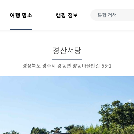
여행 명소
캠핑 정보
경산서당
경상북도 경주시 강동면 양동마을안길 55-1