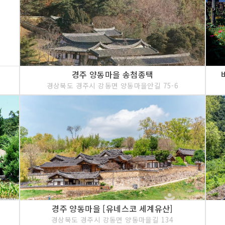
경주 양동마을 송첨종택
경상북도 경주시 강동면 양동마을안길 75-6
경주 양동마을 [유네스코 세계유산]
경상북도 경주시 강동면 양동마을길 134