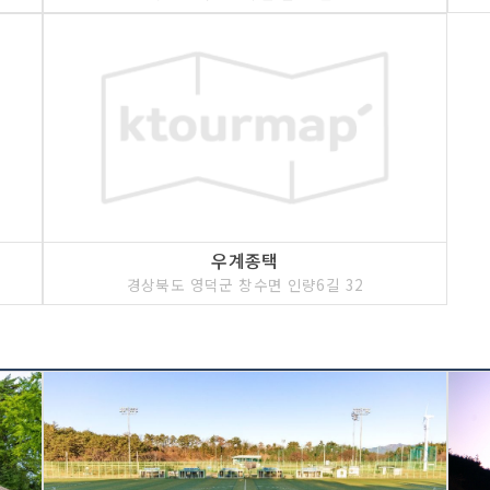
우계종택
경상북도 영덕군 창수면 인량6길 32