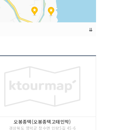
⇊
오봉종택(오봉종택고태민박)
경상북도 영덕군 창수면 인량5길 45-6