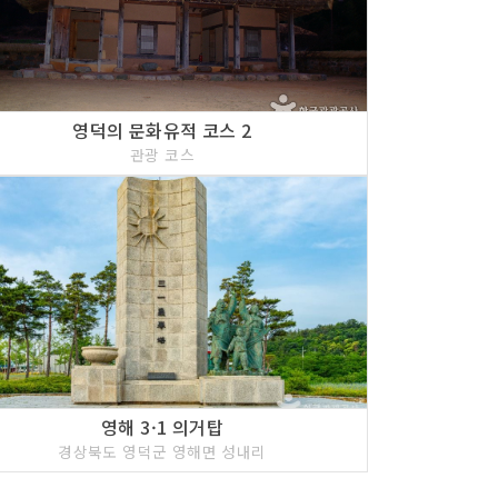
영덕의 문화유적 코스 2
관광 코스
영해 3·1 의거탑
경상북도 영덕군 영해면 성내리