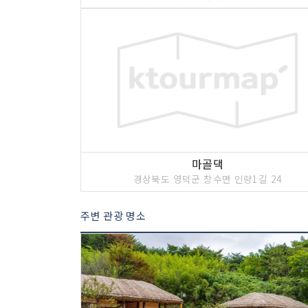
마골댁
경상북도 영덕군 창수면 인량1길 24
주변 관광 명소