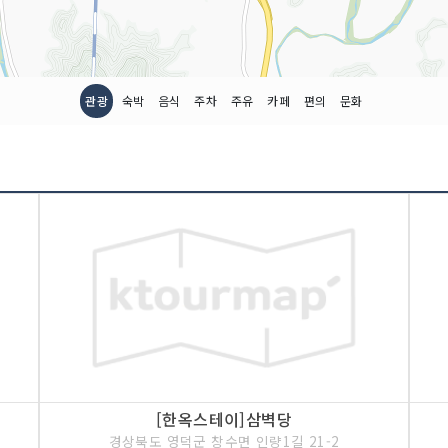
관광
숙박
음식
주차
주유
카페
편의
문화
[한옥스테이]삼벽당
경상북도 영덕군 창수면 인량1길 21-2