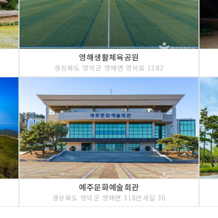
영해생활체육공원
경상북도 영덕군 영해면 영덕로 1582
예주문화예술회관
경상북도 영덕군 영해면 318만세길 36