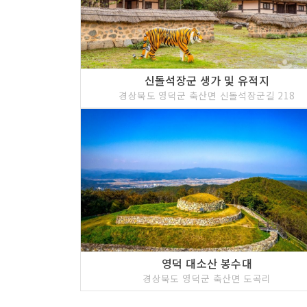
신돌석장군 생가 및 유적지
경상북도 영덕군 축산면 신돌석장군길 218
영덕 대소산 봉수대
경상북도 영덕군 축산면 도곡리