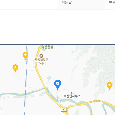
쉬는날
연