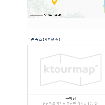
500m
주변 숙소 (가까운 순)
은혜당
경상북도 영덕군 축산면 상원길 109-24