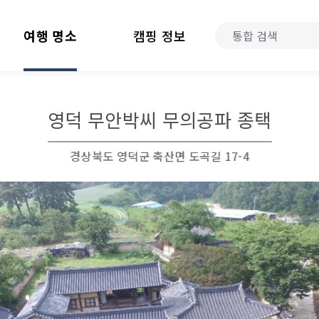
여행 명소
캠핑 정보
영덕 무안박씨 무의공파 종택
경상북도 영덕군 축산면 도곡길 17-4