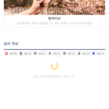
영바이브
부산광역시 영도구 벚꽃길 75 영도 조내기 고구마 역사기념관
날씨 정보
일
월
화
수
목
금
토
08.09
08.10
08.11
08.12
08.13
08.14
08.15
Loading...
날씨 데이터를 불러오는 중입니다.