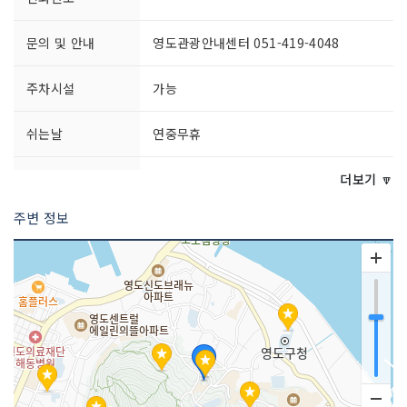
문의 및 안내
영도관광안내센터 051-419-4048
주차시설
가능
쉬는날
연중무휴
이용시간
상시 개방
더보기 🔽
주변 정보