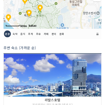
500m
⇊
관광
숙박
음식
주차
주유
카페
편의
문화
주변 숙소 (가까운 순)
라발스호텔
부산광역시 영도구 봉래나루로 82