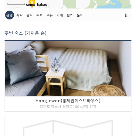
500m
⇊
관광
숙박
음식
주차
주유
카페
편의
문화
주변 숙소 (가까운 순)
Hongjewon(홍제원게스트하우스)
강원도 강릉시 경강로1804번길 175