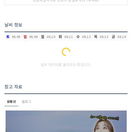
날씨 정보
토
일
월
화
수
목
금
08.08
08.09
08.10
08.11
08.12
08.13
08.14
Loading...
날씨 데이터를 불러오는 중입니다.
참고 자료
유튜브
블로그