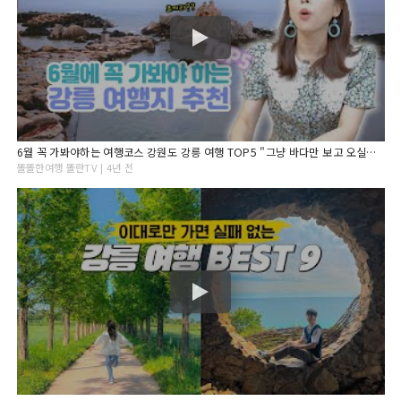
6월 꼭 가봐야하는 여행코스 강원도 강릉 여행 TOP5 "그냥 바다만 보고 오실껀가요? 강릉 여행추천"
똘똘한여행 똘란TV | 4년 전