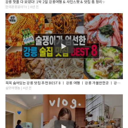
강릉 핫플 다 모았다! 1박 2일 강릉여행 & 사진스팟 & 맛집 총 정리✨
한국관광공사TV | 4년 전
꼭꼭 숨어있는 강릉 맛집 추천 BEST 8 ㅣ 강릉 여행 ㅣ 강릉 가볼만한곳 ㅣ 강릉 1박2일 코스 ㅣ 강원도 여행
술맛여행놈 | 4년 전