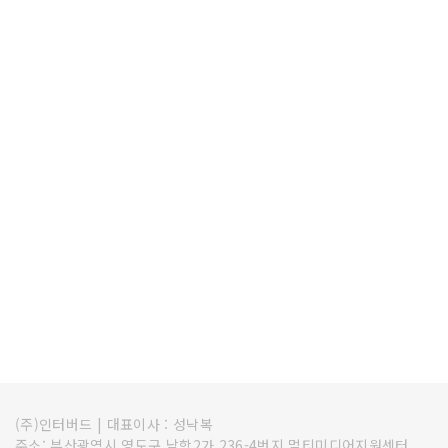
(주)인터버드
|
대표이사 : 성낙복
주소: 부산광역시 영도구 남항2가 236-4번지 멀티미디어지원센터