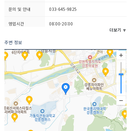
문의 및 안내
033-645-9825
영업시간
08:00-20:00
더보기 🔽
포장 가능
가능
주변 정보
주차시설
가능
예약안내
가능
쉬는날
연중무휴
금연/흡연 여부
금연
취급 메뉴
소고기국밥 / 왕갈비탕
인허가번호
20120386477