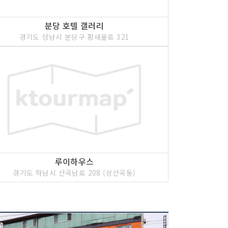
분당 호텔 갤러리
경기도 성남시 분당구 황새울로 321
루이하우스
경기도 하남시 산곡남로 208 (상산곡동)