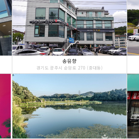
송유향
경기도 광주시 순암로 270 (중대동)