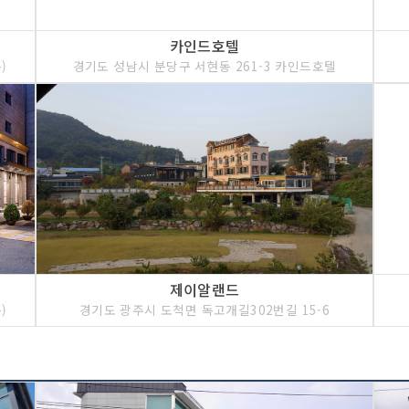
카인드호텔
)
경기도 성남시 분당구 서현동 261-3 카인드호텔
제이알랜드
)
경기도 광주시 도척면 독고개길302번길 15-6