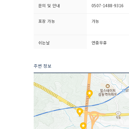
문의 및 안내
0507-1488-9316
포장 가능
가능
쉬는날
연중무휴
인허가번호
20200387226
주변 정보