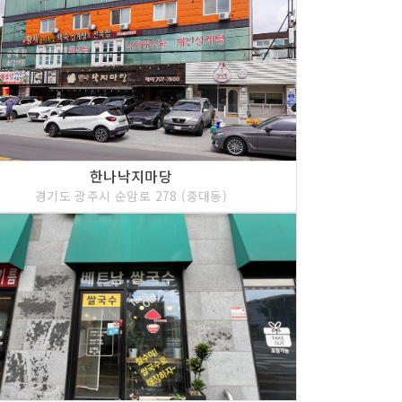
한나낙지마당
경기도 광주시 순암로 278 (중대동)