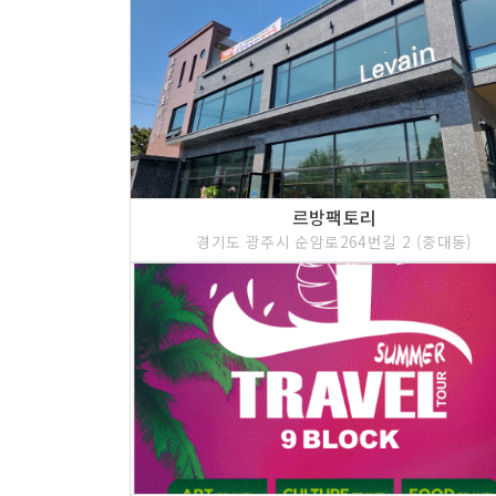
르방팩토리
경기도 광주시 순암로264번길 2 (중대동)