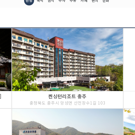
관광
숙박
음식
주차
주유
카페
편의
문화
]
켄싱턴리조트 충주
충청북도 충주시 앙성면 산전장수1길 103