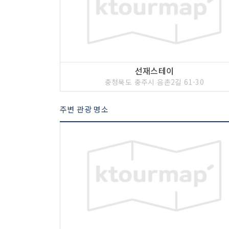
선재스테이
충청북도 충주시 음촌2길 61-30
주변 관광 명소