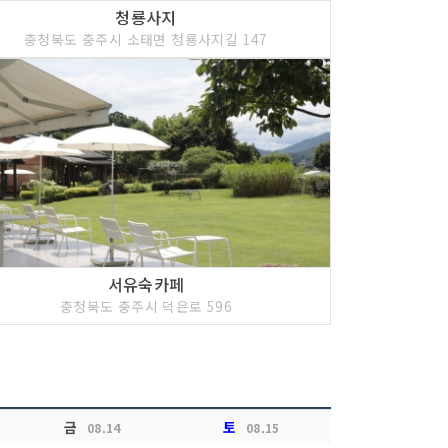
청룡사지
충청북도 충주시 소태면 청룡사지길 147
서유숙카페
충청북도 충주시 덕은로 596
금
토
08.14
08.15