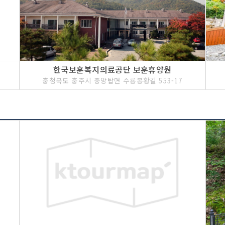
한국보훈복지의료공단 보훈휴양원
충청북도 충주시 중앙탑면 수룡봉황길 553-17