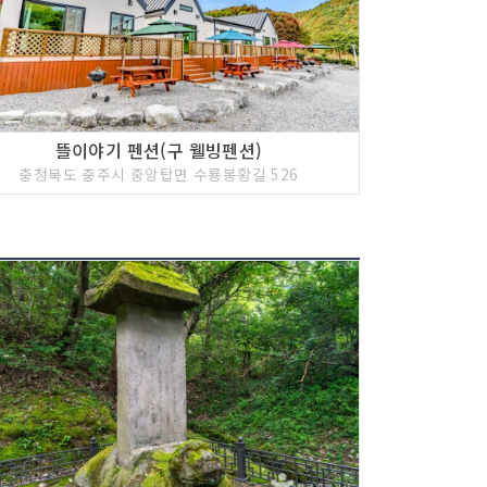
뜰이야기 펜션(구 웰빙펜션)
충청북도 충주시 중앙탑면 수룡봉황길 526