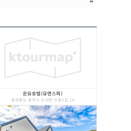
⇊
온유호텔(유앤스파)
충청북도 충주시 앙성면 능동3길 14