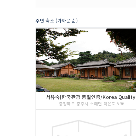
주변 숙소 (가까운 순)
서유숙[한국관광 품질인증/Korea Quality
충청북도 충주시 소태면 덕은로 596