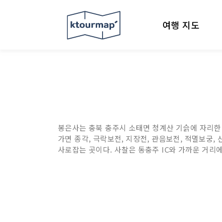
여행 지도
봉은사는 충북 충주시 소태면 청계산 기슭에 자리한
가면 종각, 극락보전, 지장전, 관음보전, 적멸보궁,
사로잡는 곳이다. 사찰은 동충주 IC와 가까운 거리