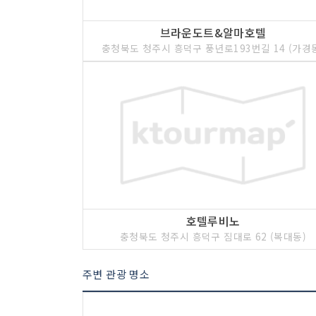
브라운도트&알마호텔
충청북도 청주시 흥덕구 풍년로193번길 14 (가경
호텔루비노
충청북도 청주시 흥덕구 짐대로 62 (복대동)
주변 관광 명소