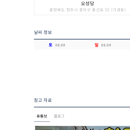
오성당
충청북도 청주시 흥덕구 풍산로 55 (가경동)
날씨 정보
토
일
08.08
08.09
참고 자료
유튜브
블로그