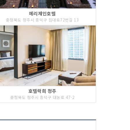
메리제인호텔
충청북도 청주시 흥덕구 짐대로72번길 13
호텔락희 청주
충청북도 청주시 흥덕구 대농로 47-2