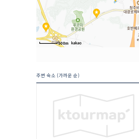
500m
주변 숙소 (가까운 순)