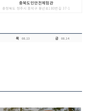
충북도민안전체험관
충청북도 청주시 흥덕구 풍년로180번길 37-1
목
금
08.13
08.14