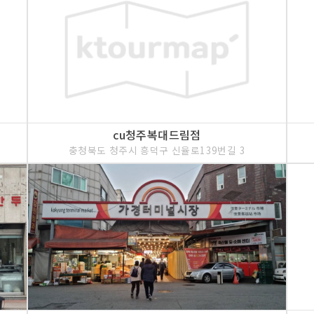
cu청주복대드림점
충청북도 청주시 흥덕구 신율로139번길 3