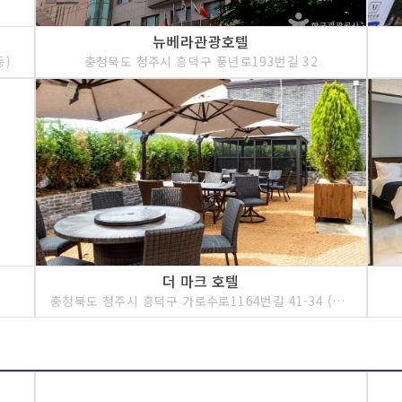
뉴베라관광호텔
동)
충청북도 청주시 흥덕구 풍년로193번길 32
더 마크 호텔
충청북도 청주시 흥덕구 가로수로1164번길 41-34 (강서동)