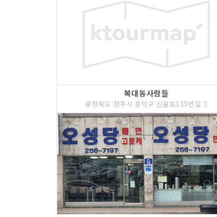
복대동사람들
충청북도 청주시 흥덕구 신율로135번길 3