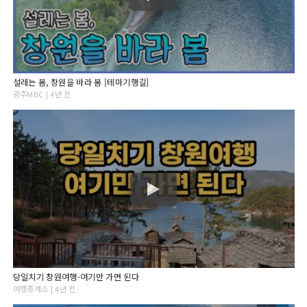
설레는 봄, 창원을 바라 봄 [테마기행길]
광주MBC | 4년 전
당일치기 창원여행-여기만 가면 된다
여행중계소 | 4년 전