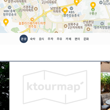
관광
숙박
음식
주차
주유
카페
편의
문화