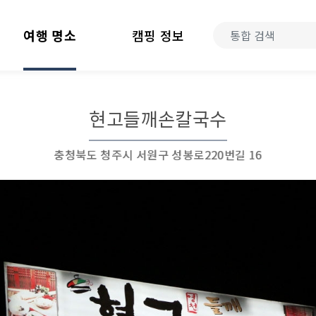
여행 명소
캠핑 정보
현고들깨손칼국수
충청북도 청주시 서원구 성봉로220번길 16