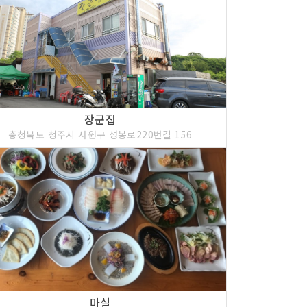
장군집
충청북도 청주시 서원구 성봉로220번길 156
마실