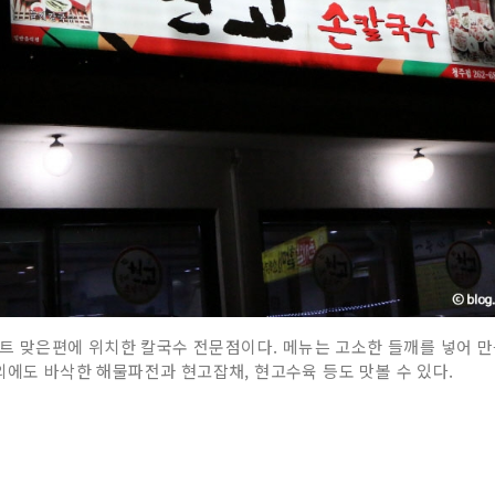
맞은편에 위치한 칼국수 전문점이다. 메뉴는 고소한 들깨를 넣어 만
외에도 바삭한 해물파전과 현고잡채, 현고수육 등도 맛볼 수 있다.