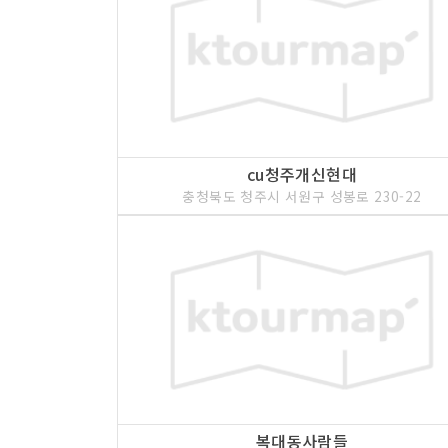
cu청주개신현대
충청북도 청주시 서원구 성봉로 230-22
복대동사람들