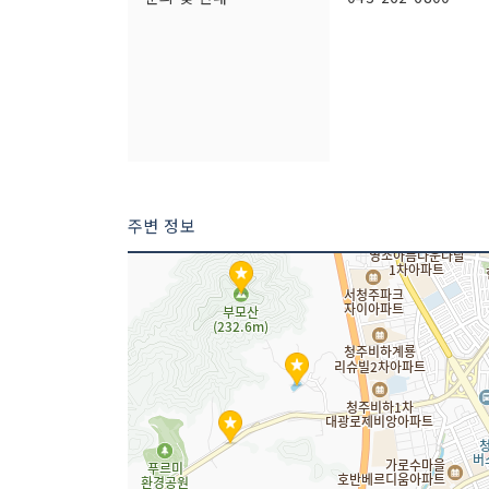
주차시설
가능
주변 정보
취급 메뉴
해물칼국수 / 해물파전