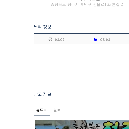
충청북도 청주시 흥덕구 신율로135번길 3
날씨 정보
금
토
08.07
08.08
참고 자료
유튜브
블로그