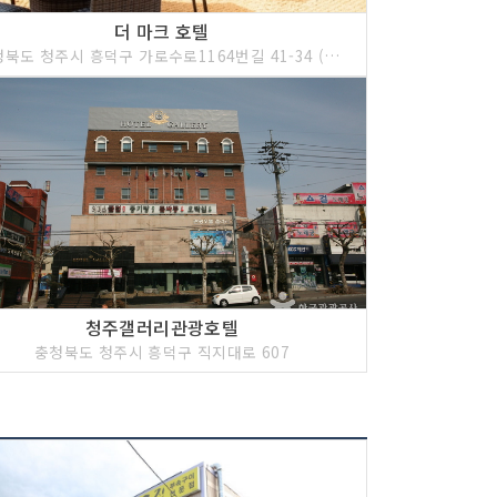
더 마크 호텔
충청북도 청주시 흥덕구 가로수로1164번길 41-34 (강서동)
청주갤러리관광호텔
충청북도 청주시 흥덕구 직지대로 607