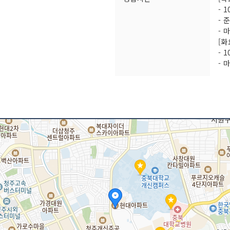
- 1
- 
- 
[화
- 1
- 
쉬는날
매
 / 냉콩국수 등
인허가번호
20