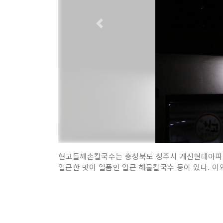
현고들깨손칼국수는 충청북도 청주시 개신현대아파트 
얼큰한 맛이 일품인 얼큰 해물칼국수 등이 있다. 이