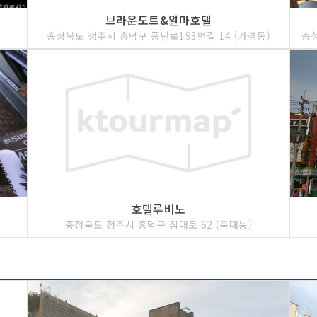
브라운도트&알마호텔
충청북도 청주시 흥덕구 풍년로193번길 14 (가경동)
호텔루비노
충청북도 청주시 흥덕구 짐대로 62 (복대동)