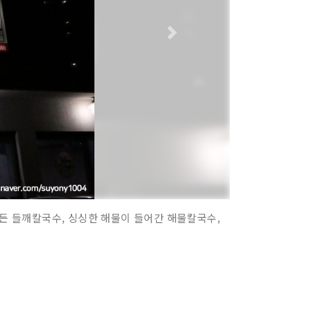
든 들깨칼국수, 싱싱한 해물이 들어간 해물칼국수,