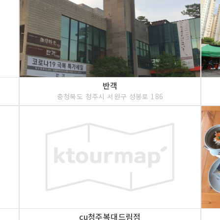
반객
충청북도 청주시 서원구 성봉로 186
cu청주복대드림점