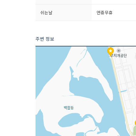
쉬는날
연중무휴
주변 정보