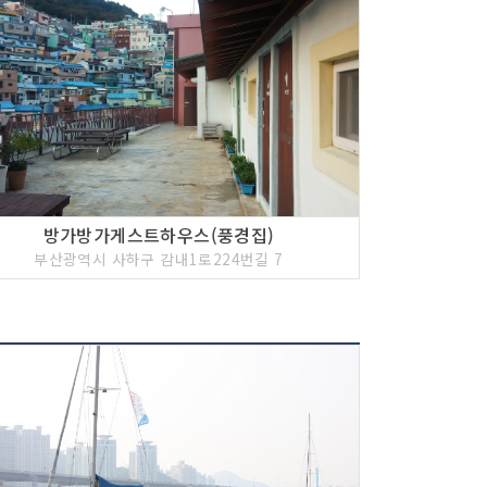
방가방가게스트하우스(풍경집)
부산광역시 사하구 감내1로224번길 7