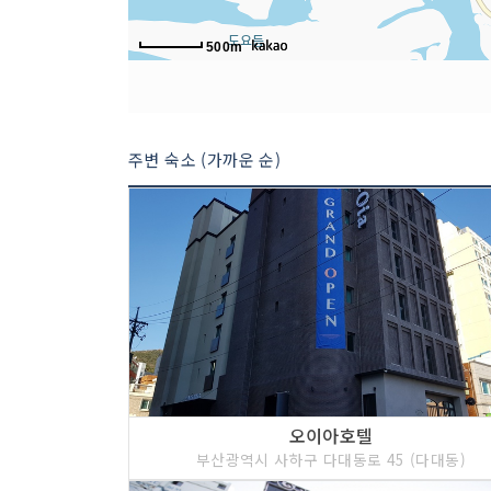
500m
주변 숙소 (가까운 순)
오이아호텔
부산광역시 사하구 다대동로 45 (다대동)