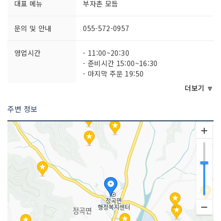
대표 메뉴
부자촌 모듬
문의 및 안내
055-572-0957
영업시간
- 11:00~20:30
- 준비시간 15:00~16:30
- 마지막 주문 19:50
더보기 🔽
주차시설
가능
주변 정보
쉬는날
매주 월요일
취급 메뉴
부자촌 스페셜 / 등심 / 안심 / 로스 등
인허가번호
20140616020