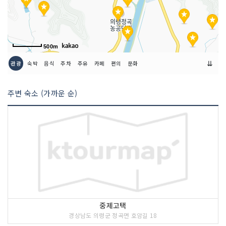
500m
⇊
관광
숙박
음식
주차
주유
카페
편의
문화
주변 숙소 (가까운 순)
중제고택
경상남도 의령군 정곡면 호암길 18