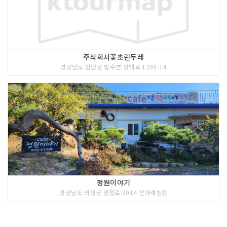
주식회사꽃초린두레
경상남도 함안군 법수면 장백로 1209-14
정원이야기
경상남도 의령군 청정로 2014 산아래농원