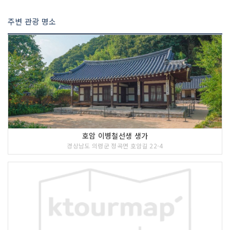
주변 관광 명소
호암 이병철선생 생가
경상남도 의령군 정곡면 호암길 22-4