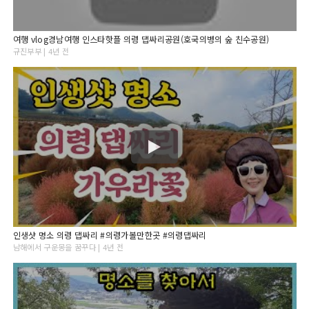
여행 vlog경남여행 인스타핫플 의령 댑싸리공원(호국의병의 숲 친수공원)
규진부부 | 4년 전
인생샷 명소 의령 댑싸리 #의령가볼만한곳 #의령댑싸리
남해에서 구운몽을 꿈꾸다 | 4년 전