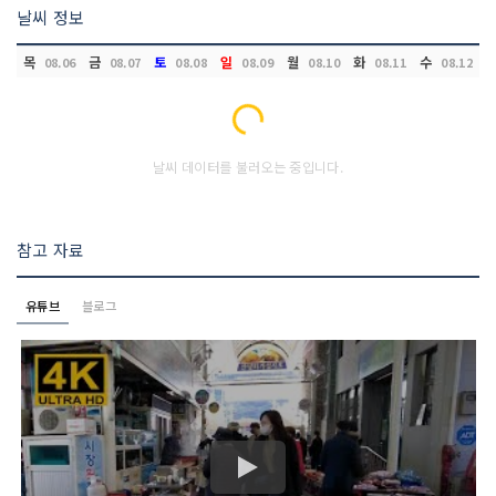
날씨 정보
목
금
토
일
월
화
수
08.06
08.07
08.08
08.09
08.10
08.11
08.12
Loading...
날씨 데이터를 불러오는 중입니다.
참고 자료
유튜브
블로그