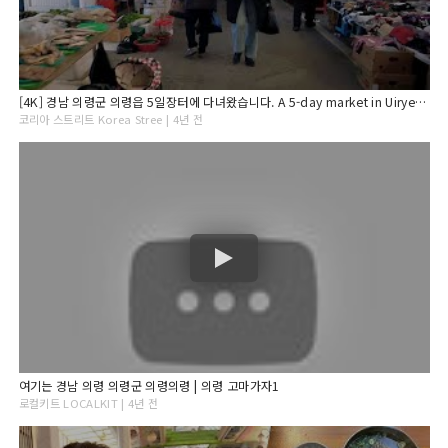
[4K] 경남 의령군 의령읍 5일장터에 다녀왔습니다. A 5-day market in Uiryeong-eup, Uiryeong-gun, Gyeongsangnam-do. 의령전통시장
코리아 스트리트 Korea Stree | 4년 전
여기는 경남 의령 의령군 의령의령 | 의령 고마가자1
로컬키트 LOCALKIT | 4년 전