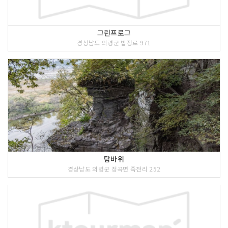
그린프로그
경상남도 의령군 법정로 971
탑바위
경상남도 의령군 정곡면 죽전리 252