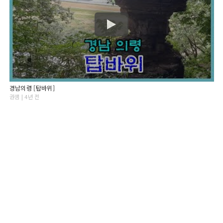
경남의령 [탑바위]
권샘 | 4년 전