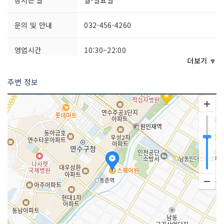
문의 및 안내
032-456-4260
영업시간
10:30~22:00
더보기 🔽
주차시설
가능
주변 정보
쉬는날
명절
화장실 설명
있음
판매 품목
의류 , 가방류 , 기타 섬유직물
매장안내
환급서비스 제공방식 : 즉시+사후