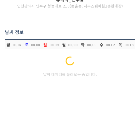
인천광역시 연수구 청능대로 210(동춘동, 서부스퀘어원2층판매장)
날씨 정보
금
토
일
월
화
수
목
08.07
08.08
08.09
08.10
08.11
08.12
08.13
Loading...
날씨 데이터를 불러오는 중입니다.