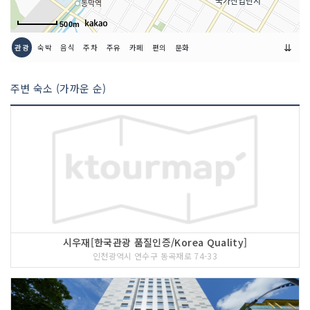
500m
⇊
관광
숙박
음식
주차
주유
카페
편의
문화
주변 숙소 (가까운 순)
시우재[한국관광 품질인증/Korea Quality]
인천광역시 연수구 동곡재로 74-33