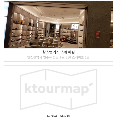
찰스앤키스 스퀘어원
인천광역시 연수구 청능대로 210 스퀘어원 1층
뉴에라_연수점