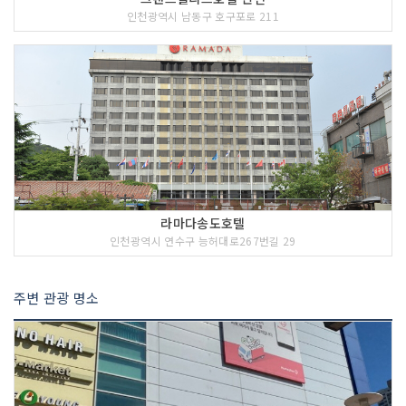
인천광역시 남동구 호구포로 211
라마다송도호텔
인천광역시 연수구 능허대로267번길 29
주변 관광 명소