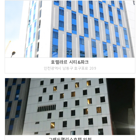
호텔라르 시티&파크
인천광역시 남동구 호구포로 209
그랜드팰리스호텔 인천