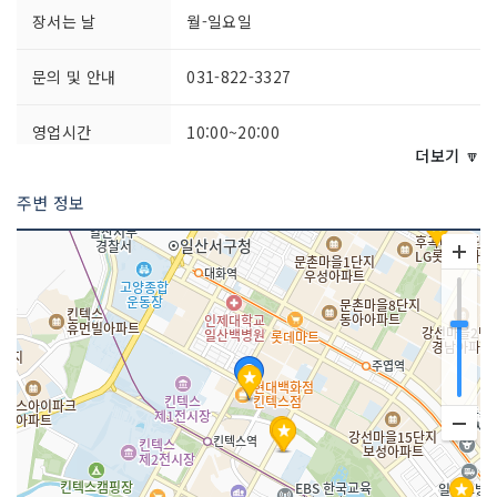
장서는 날
월-일요일
문의 및 안내
031-822-3327
영업시간
10:00~20:00
더보기 🔽
주차시설
가능
주변 정보
쉬는날
명절, 월1회
화장실 설명
있음
판매 품목
의류
매장안내
환급서비스 제공방식 : 사후