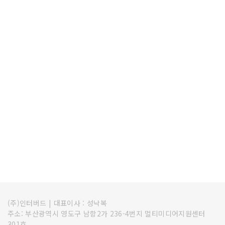
(주)인터버드
|
대표이사 : 성낙복
주소: 부산광역시 영도구 남항2가 236-4번지 멀티미디어지원센터
301호