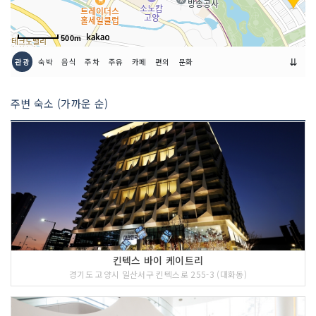
500m
⇊
관광
숙박
음식
주차
주유
카페
편의
문화
주변 숙소 (가까운 순)
킨텍스 바이 케이트리
경기도 고양시 일산서구 킨텍스로 255-3 (대화동)