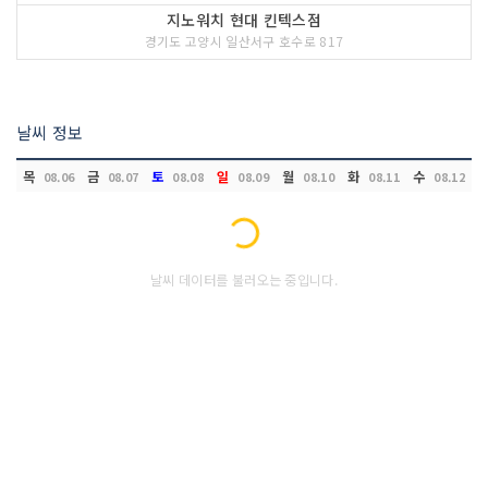
지노워치 현대 킨텍스점
경기도 고양시 일산서구 호수로 817
날씨 정보
목
금
토
일
월
화
수
08.06
08.07
08.08
08.09
08.10
08.11
08.12
Loading...
날씨 데이터를 불러오는 중입니다.